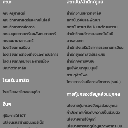
คณะ
สถาบัน/สำนัก/ศูนย์
คณะครุศาสตร์
สำนักงานมหาวิทยาลัย
คณะวิทยาศาสตร์และเทคโนโลยี
สถาบันวิจัยและพัฒนา
คณะวิทยาการจัดการ
สถาบันภาษา ศิลปะ และวัฒนธรรม
คณะมนุษยศาสตร์และสังคมศาสตร์
สำนักวิทยบริการและเทคโนโลยี
คณะพยาบาลศาสตร์
สารสนเทศ
โรงเรียนการเรือน
สำนักส่งเสริมวิชาการและงานทะเบียน
โรงเรียนการท่องเที่ยวและการบริการ
สำนักยุทธศาสตร์และแผน
โรงเรียนกฎหมายและการเมือง
สำนักกิจการพิเศษ
บัณฑิตวิทยาลัย
ศูนย์พัฒนาทุนมนุษย์
สวนดุสิตโพล
โรงเรียนสาธิต
โครงการร่วมมือทางวิชาการ (รมป.)
โรงเรียนสาธิตละอออุทิศ
การคุ้มครองข้อมูลส่วนบุคคล
อื่นๆ
นโยบายคุ้มครองข้อมูลส่วนบุคคล
คำประกาศเกี่ยวกับความเป็นส่วนตัว
คู่มือการใช้ ICT
นโยบายการใช้คุกกี้
เปลี่ยนรหัสผ่านอินเทอร์เน็ต
นโยบายการขอดูข้อมูลภาพจากระบบ