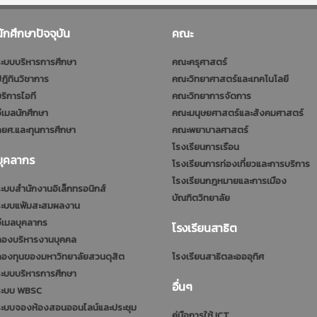
นักศึกษาปัจจุบัน
คณะ
ะบบบริหารการศึกษา
คณะครุศาสตร์
ฎิทินวิชาการ
คณะวิทยาศาสตร์และเทคโนโลยี
ริการไอที
คณะวิทยาการจัดการ
ีเมลนักศึกษา
คณะมนุษยศาสตร์และสังคมศาสตร์
ยศ.และทุนการศึกษา
คณะพยาบาลศาสตร์
โรงเรียนการเรือน
บุคลากร
โรงเรียนการท่องเที่ยวและการบริการ
โรงเรียนกฎหมายและการเมือง
ะบบสำนักงานอิเล็กทรอนิกส์
บัณฑิตวิทยาลัย
ระบบแฟ้มสะสมผลงาน
ีเมลบุคลากร
โรงเรียนสาธิต
กองบริหารงานบุคคล
กองทุนของมหาวิทยาลัยสวนดุสิต
โรงเรียนสาธิตละอออุทิศ
ะบบบริหารการศึกษา
อื่นๆ
ระบบ WBSC
ระบบจองห้องสอนออนไลน์และประชุม
คู่มือการใช้ ICT