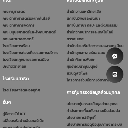
คณะครุศาสตร์
สำนักงานมหาวิทยาลัย
คณะวิทยาศาสตร์และเทคโนโลยี
สถาบันวิจัยและพัฒนา
คณะวิทยาการจัดการ
สถาบันภาษา ศิลปะ และวัฒนธรรม
คณะมนุษยศาสตร์และสังคมศาสตร์
สำนักวิทยบริการและเทคโนโลยี
คณะพยาบาลศาสตร์
สารสนเทศ
โรงเรียนการเรือน
สำนักส่งเสริมวิชาการและงานทะเบียน
โรงเรียนการท่องเที่ยวและการบริการ
สำนักยุทธศาสตร์และแผน
โรงเรียนกฎหมายและการเมือง
สำนักกิจการพิเศษ
บัณฑิตวิทยาลัย
ศูนย์พัฒนาทุนมนุษย์
สวนดุสิตโพล
โรงเรียนสาธิต
โครงการร่วมมือทางวิชาการ (รมป.)
โรงเรียนสาธิตละอออุทิศ
การคุ้มครองข้อมูลส่วนบุคคล
อื่นๆ
นโยบายคุ้มครองข้อมูลส่วนบุคคล
คำประกาศเกี่ยวกับความเป็นส่วนตัว
คู่มือการใช้ ICT
นโยบายการใช้คุกกี้
เปลี่ยนรหัสผ่านอินเทอร์เน็ต
นโยบายการขอดูข้อมูลภาพจากระบบ
หมายเลขโทรศัพท์ภายใน