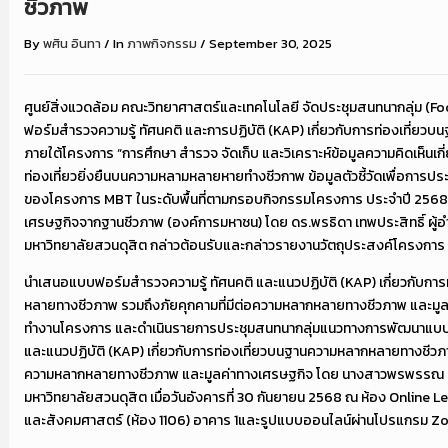
ชีวภาพ
By
พศิน อินทา
/
In
ภาพกิจกรรม
/
September 30, 2025
ศูนย์สิ่งแวดล้อม คณะวิทยาศาสตร์และเทคโนโลยี จัดประชุมสนทนากลุ่ม (F
ฟอร์มสำรวจความรู้ ทัศนคติ และการปฏิบัติ (KAP) เกี่ยวกับการท่องเที่
ภายใต้โครงการ “การศึกษา สำรวจ จัดเก็บ และวิเคราะห์ข้อมูลความคิดเห็นเก
ท่องเที่ยวยิ่งยืนบนความหลามหลายหายทำงชีวกาพ ข้อมูลตัวชี้วัดเพื่อการปร
ของโครงการ MBT ในระดับพื้นที่ตามกรอบกิจกรรมโครงการ ประจำปี 256
เศรษฐกิจจากฐานชีวภาพ (องค์การมหาชน) โดย ดร.พรธิดา เทพประสิทธิ์ ผู้อ
มหาวิทยาลัยสวนดุสิต กล่าวต้อนรับและกล่าวรายงานวัตถุประสงค์โครงการ
นำเสนอแบบฟอร์มสำรวจความรู้ ทัศนคติ และแนวปฏิบัติ (KAP) เกี่ยวกับกา
หลายทางชีวภาพ รวมถึงภัยคุกคามที่มีต่อความหลากหลายทางชีวภาพ และมู
ทำงานโครงการ และดำเนินรายการประชุมสนทนากลุ่มแนวทางการพัฒนาแบบฟ
และแนวปฏิบัติ (KAP) เกี่ยวกับการท่องเที่ยวบนฐานความหลากหลายทางชีวภาพ
ความหลากหลายทางชีวภาพ และมูลค่าทางเศรษฐกิจ โดย นางสาวพรพรรณ 
มหาวิทยาลัยสวนดุสิต เมื่อวันอังคารที่ 30 กันยายน 2568 ณ ห้อง Online
และสังคมศาสตร์ (ห้อง 1106) อาคาร 1และรูปแบบออนไลน์ผ่านโปรแกรม 