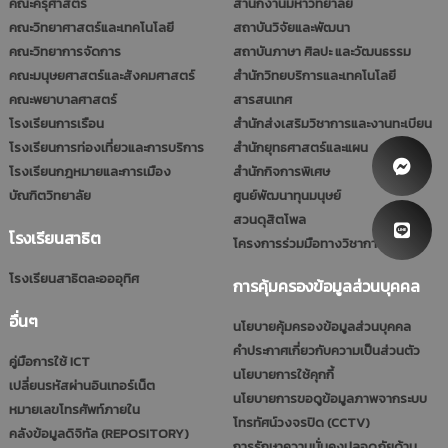
คณะครุศาสตร์
สำนักงานมหาวิทยาลัย
คณะวิทยาศาสตร์และเทคโนโลยี
สถาบันวิจัยและพัฒนา
คณะวิทยาการจัดการ
สถาบันภาษา ศิลปะ และวัฒนธรรม
คณะมนุษยศาสตร์และสังคมศาสตร์
สำนักวิทยบริการและเทคโนโลยี
คณะพยาบาลศาสตร์
สารสนเทศ
โรงเรียนการเรือน
สำนักส่งเสริมวิชาการและงานทะเบียน
โรงเรียนการท่องเที่ยวและการบริการ
สำนักยุทธศาสตร์และแผน
โรงเรียนกฎหมายและการเมือง
สำนักกิจการพิเศษ
บัณฑิตวิทยาลัย
ศูนย์พัฒนาทุนมนุษย์
สวนดุสิตโพล
โรงเรียนสาธิต
โครงการร่วมมือทางวิชาการ (รมป.)
โรงเรียนสาธิตละอออุทิศ
การคุ้มครองข้อมูลส่วนบุคคล
อื่นๆ
นโยบายคุ้มครองข้อมูลส่วนบุคคล
คำประกาศเกี่ยวกับความเป็นส่วนตัว
คู่มือการใช้ ICT
นโยบายการใช้คุกกี้
เปลี่ยนรหัสผ่านอินเทอร์เน็ต
นโยบายการขอดูข้อมูลภาพจากระบบ
หมายเลขโทรศัพท์ภายใน
โทรทัศน์วงจรปิด (CCTV)
คลังข้อมูลดิจิทัล (REPOSITORY)
การรักษาความมั่นคงปลอดภัยด้าน