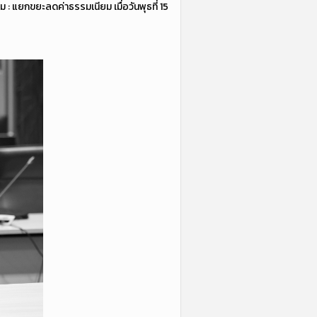
 : แยกขยะลดค่าธรรมเนียม เมื่อวันพุธที่ 15