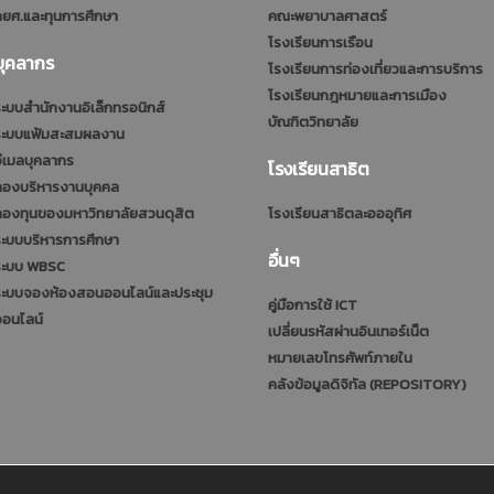
ยศ.และทุนการศึกษา
คณะพยาบาลศาสตร์
โรงเรียนการเรือน
บุคลากร
โรงเรียนการท่องเที่ยวและการบริการ
โรงเรียนกฎหมายและการเมือง
ะบบสำนักงานอิเล็กทรอนิกส์
บัณฑิตวิทยาลัย
ระบบแฟ้มสะสมผลงาน
ีเมลบุคลากร
โรงเรียนสาธิต
กองบริหารงานบุคคล
กองทุนของมหาวิทยาลัยสวนดุสิต
โรงเรียนสาธิตละอออุทิศ
ะบบบริหารการศึกษา
อื่นๆ
ระบบ WBSC
ระบบจองห้องสอนออนไลน์และประชุม
คู่มือการใช้ ICT
ออนไลน์
เปลี่ยนรหัสผ่านอินเทอร์เน็ต
หมายเลขโทรศัพท์ภายใน
คลังข้อมูลดิจิทัล (REPOSITORY)