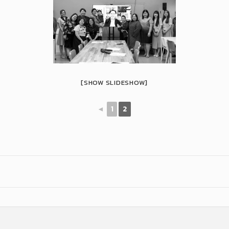
[SHOW SLIDESHOW]
◄
1
2