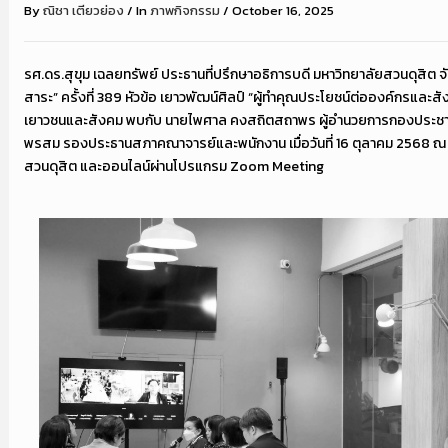
By
ณิชา เตียวย่อง
/
In
ภาพกิจกรรม
/
October 16, 2025
รศ.ดร.สุขุม เฉลยทรัพย์ ประธานที่ปรึกษาอธิการบดี มหาวิทยาลัยสวนดุสิต 
สาระ” ครั้งที่ 389 หัวข้อ เยาวพัฒน์ศิลป์ “ผู้ทำคุณประโยชน์ต่อองค์กรและ
เยาวชนและสังคม พบกับ นายไพศาล คงสถิตสถาพร ผู้อำนวยการกองประชาสั
พรสม รองประธานสภาคณาจารย์และพนักงาน เมื่อวันที่ 16 ตุลาคม 2568 ณ 
สวนดุสิต และออนไลน์ผ่านโปรแกรม Zoom Meeting