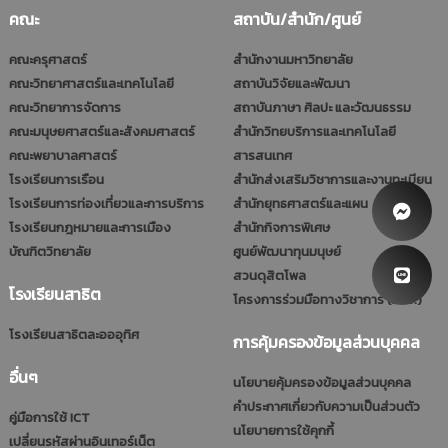
คณะ
สถาบัน/สำนัก/ศูนย์
คณะครุศาสตร์
สำนักงานมหาวิทยาลัย
คณะวิทยาศาสตร์และเทคโนโลยี
สถาบันวิจัยและพัฒนา
คณะวิทยาการจัดการ
สถาบันภาษา ศิลปะ และวัฒนธรรม
คณะมนุษยศาสตร์และสังคมศาสตร์
สำนักวิทยบริการและเทคโนโลยี
คณะพยาบาลศาสตร์
สารสนเทศ
โรงเรียนการเรือน
สำนักส่งเสริมวิชาการและงานทะเบียน
โรงเรียนการท่องเที่ยวและการบริการ
สำนักยุทธศาสตร์และแผน
โรงเรียนกฎหมายและการเมือง
สำนักกิจการพิเศษ
บัณฑิตวิทยาลัย
ศูนย์พัฒนาทุนมนุษย์
สวนดุสิตโพล
โรงเรียนสาธิต
โครงการร่วมมือทางวิชาการ (รมป.)
โรงเรียนสาธิตละอออุทิศ
การคุ้มครองข้อมูลส่วนบุคคล
อื่นๆ
นโยบายคุ้มครองข้อมูลส่วนบุคคล
คำประกาศเกี่ยวกับความเป็นส่วนตัว
คู่มือการใช้ ICT
นโยบายการใช้คุกกี้
เปลี่ยนรหัสผ่านอินเทอร์เน็ต