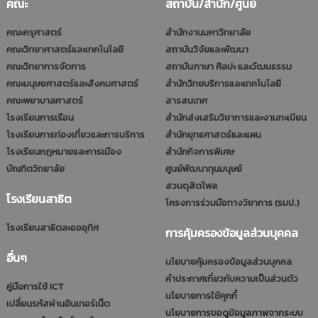
คณะ
สถาบัน/สำนัก/ศูนย์
คณะครุศาสตร์
สำนักงานมหาวิทยาลัย
คณะวิทยาศาสตร์และเทคโนโลยี
สถาบันวิจัยและพัฒนา
คณะวิทยาการจัดการ
สถาบันภาษา ศิลปะ และวัฒนธรรม
คณะมนุษยศาสตร์และสังคมศาสตร์
สำนักวิทยบริการและเทคโนโลยี
คณะพยาบาลศาสตร์
สารสนเทศ
โรงเรียนการเรือน
สำนักส่งเสริมวิชาการและงานทะเบียน
โรงเรียนการท่องเที่ยวและการบริการ
สำนักยุทธศาสตร์และแผน
โรงเรียนกฎหมายและการเมือง
สำนักกิจการพิเศษ
บัณฑิตวิทยาลัย
ศูนย์พัฒนาทุนมนุษย์
สวนดุสิตโพล
โรงเรียนสาธิต
โครงการร่วมมือทางวิชาการ (รมป.)
โรงเรียนสาธิตละอออุทิศ
การคุ้มครองข้อมูลส่วนบุคคล
อื่นๆ
นโยบายคุ้มครองข้อมูลส่วนบุคคล
คำประกาศเกี่ยวกับความเป็นส่วนตัว
คู่มือการใช้ ICT
นโยบายการใช้คุกกี้
เปลี่ยนรหัสผ่านอินเทอร์เน็ต
นโยบายการขอดูข้อมูลภาพจากระบบ