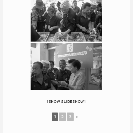
[SHOW SLIDESHOW]
1
2
3
►