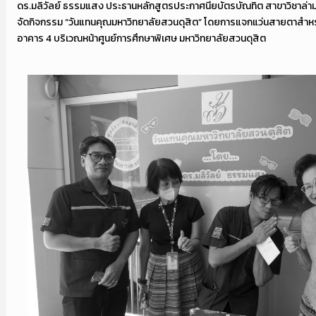
ดร.มลิวัลย์ ธรรมแสง ประธานหลักสูตรประกาศนียบัตรบัณทิต สาขาวิชาล่า
จัดกิจกรรม “วันแทนคุณมหาวิทยาลัยสวนดุสิต” โดยการแจกแว่นสายตาสำหรับ
อาคาร 4 บริเวณหน้าศูนย์การศึกษาพิเศษ มหาวิทยาลัยสวนดุสิต