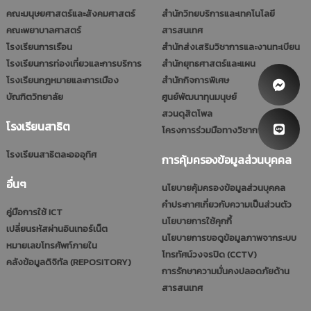
คณะมนุษยศาสตร์และสังคมศาสตร์
สำนักวิทยบริการและเทคโนโลยี
คณะพยาบาลศาสตร์
สารสนเทศ
โรงเรียนการเรือน
สำนักส่งเสริมวิชาการและงานทะเบียน
โรงเรียนการท่องเที่ยวและการบริการ
สำนักยุทธศาสตร์และแผน
โรงเรียนกฎหมายและการเมือง
สำนักกิจการพิเศษ
บัณฑิตวิทยาลัย
ศูนย์พัฒนาทุนมนุษย์
สวนดุสิตโพล
โรงเรียนสาธิต
โครงการร่วมมือทางวิชาการ (รมป.)
โรงเรียนสาธิตละอออุทิศ
การคุ้มครองข้อมูลส่วนบุคคล
อื่นๆ
นโยบายคุ้มครองข้อมูลส่วนบุคคล
คำประกาศเกี่ยวกับความเป็นส่วนตัว
คู่มือการใช้ ICT
นโยบายการใช้คุกกี้
เปลี่ยนรหัสผ่านอินเทอร์เน็ต
นโยบายการขอดูข้อมูลภาพจากระบบ
หมายเลขโทรศัพท์ภายใน
โทรทัศน์วงจรปิด (CCTV)
คลังข้อมูลดิจิทัล (REPOSITORY)
การรักษาความมั่นคงปลอดภัยด้าน
สารสนเทศ