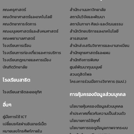
คณะครุศาสตร์
สำนักงานมหาวิทยาลัย
คณะวิทยาศาสตร์และเทคโนโลยี
สถาบันวิจัยและพัฒนา
คณะวิทยาการจัดการ
สถาบันภาษา ศิลปะ และวัฒนธรรม
คณะมนุษยศาสตร์และสังคมศาสตร์
สำนักวิทยบริการและเทคโนโลยี
คณะพยาบาลศาสตร์
สารสนเทศ
โรงเรียนการเรือน
สำนักส่งเสริมวิชาการและงานทะเบียน
โรงเรียนการท่องเที่ยวและการบริการ
สำนักยุทธศาสตร์และแผน
โรงเรียนกฎหมายและการเมือง
สำนักกิจการพิเศษ
บัณฑิตวิทยาลัย
ศูนย์พัฒนาทุนมนุษย์
สวนดุสิตโพล
โรงเรียนสาธิต
โครงการร่วมมือทางวิชาการ (รมป.)
โรงเรียนสาธิตละอออุทิศ
การคุ้มครองข้อมูลส่วนบุคคล
อื่นๆ
นโยบายคุ้มครองข้อมูลส่วนบุคคล
คำประกาศเกี่ยวกับความเป็นส่วนตัว
คู่มือการใช้ ICT
นโยบายการใช้คุกกี้
เปลี่ยนรหัสผ่านอินเทอร์เน็ต
นโยบายการขอดูข้อมูลภาพจากระบบ
หมายเลขโทรศัพท์ภายใน