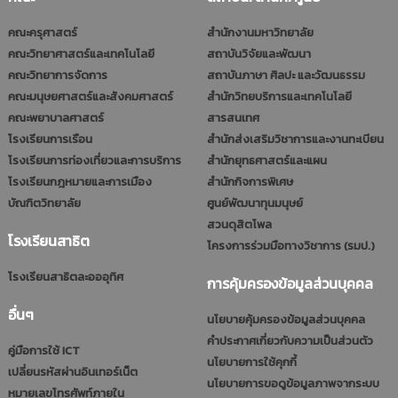
คณะครุศาสตร์
สำนักงานมหาวิทยาลัย
คณะวิทยาศาสตร์และเทคโนโลยี
สถาบันวิจัยและพัฒนา
คณะวิทยาการจัดการ
สถาบันภาษา ศิลปะ และวัฒนธรรม
คณะมนุษยศาสตร์และสังคมศาสตร์
สำนักวิทยบริการและเทคโนโลยี
คณะพยาบาลศาสตร์
สารสนเทศ
โรงเรียนการเรือน
สำนักส่งเสริมวิชาการและงานทะเบียน
โรงเรียนการท่องเที่ยวและการบริการ
สำนักยุทธศาสตร์และแผน
โรงเรียนกฎหมายและการเมือง
สำนักกิจการพิเศษ
บัณฑิตวิทยาลัย
ศูนย์พัฒนาทุนมนุษย์
สวนดุสิตโพล
โรงเรียนสาธิต
โครงการร่วมมือทางวิชาการ (รมป.)
โรงเรียนสาธิตละอออุทิศ
การคุ้มครองข้อมูลส่วนบุคคล
อื่นๆ
นโยบายคุ้มครองข้อมูลส่วนบุคคล
คำประกาศเกี่ยวกับความเป็นส่วนตัว
คู่มือการใช้ ICT
นโยบายการใช้คุกกี้
เปลี่ยนรหัสผ่านอินเทอร์เน็ต
นโยบายการขอดูข้อมูลภาพจากระบบ
หมายเลขโทรศัพท์ภายใน