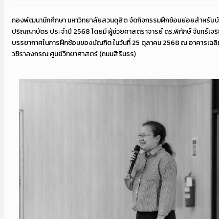
กองพัฒนานักศึกษา มหาวิทยาลัยสวนดุสิต จัดกิจกรรมฝึกซ้อมย่อยสำหรับบั
ปริญญาบัตร ประจำปี 2568 โดยมี ผู้ช่วยศาสตราจารย์ ดร.พิทักษ์ จันทร์เจร
บรรยากาศในการฝึกซ้อมของบัณฑิต ในวันที่ 25 ตุลาคม 2568 ณ อาคารเฉลิ
วชิราลงกรณ ศูนย์วิทยาศาสตร์ (ถนนสิรินธร)