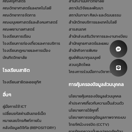
คณะครุศาสตร์
สำนักงานมหาวิทยาลัย
คณะวิทยาศาสตร์และเทคโนโลยี
สถาบันวิจัยและพัฒนา
คณะวิทยาการจัดการ
สถาบันภาษา ศิลปะ และวัฒนธรรม
คณะมนุษยศาสตร์และสังคมศาสตร์
สำนักวิทยบริการและเทคโนโลยี
คณะพยาบาลศาสตร์
สารสนเทศ
โรงเรียนการเรือน
สำนักส่งเสริมวิชาการและงานทะเบียน
โรงเรียนการท่องเที่ยวและการบริการ
สำนักยุทธศาสตร์และแผน
โรงเรียนกฎหมายและการเมือง
สำนักกิจการพิเศษ
บัณฑิตวิทยาลัย
ศูนย์พัฒนาทุนมนุษย์
สวนดุสิตโพล
โรงเรียนสาธิต
โครงการร่วมมือทางวิชาการ (รมป.)
โรงเรียนสาธิตละอออุทิศ
การคุ้มครองข้อมูลส่วนบุคคล
อื่นๆ
นโยบายคุ้มครองข้อมูลส่วนบุคคล
คำประกาศเกี่ยวกับความเป็นส่วนตัว
คู่มือการใช้ ICT
นโยบายการใช้คุกกี้
เปลี่ยนรหัสผ่านอินเทอร์เน็ต
นโยบายการขอดูข้อมูลภาพจากระบบ
หมายเลขโทรศัพท์ภายใน
โทรทัศน์วงจรปิด (CCTV)
คลังข้อมูลดิจิทัล (REPOSITORY)
การรักษาความมั่นคงปลอดภัยด้าน