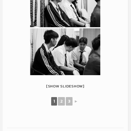
[SHOW SLIDESHOW]
1
2
3
►