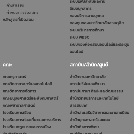
ระบบแฟ้มสะสมผลงาน
ค่าเล่าเรียน
อีเมลบุคลากร
กำหนดการรับสมัคร
กองบริหารงานบุคคล
หลักสูตรที่เปิดสอน
กองทุนของมหาวิทยาลัยสวนดุสิต
ระบบบริหารการศึกษา
ระบบ WBSC
ระบบจองห้องสอนออนไลน์และประชุม
ออนไลน์
คณะ
สถาบัน/สำนัก/ศูนย์
คณะครุศาสตร์
สำนักงานมหาวิทยาลัย
คณะวิทยาศาสตร์และเทคโนโลยี
สถาบันวิจัยและพัฒนา
คณะวิทยาการจัดการ
สถาบันภาษา ศิลปะ และวัฒนธรรม
คณะมนุษยศาสตร์และสังคมศาสตร์
สำนักวิทยบริการและเทคโนโลยี
คณะพยาบาลศาสตร์
สารสนเทศ
โรงเรียนการเรือน
สำนักส่งเสริมวิชาการและงานทะเบียน
โรงเรียนการท่องเที่ยวและการบริการ
สำนักยุทธศาสตร์และแผน
โรงเรียนกฎหมายและการเมือง
สำนักกิจการพิเศษ