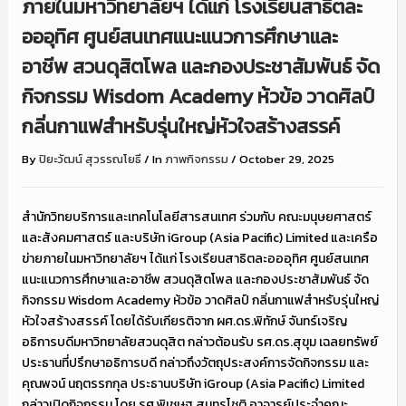
ภายในมหาวิทยาลัยฯ ได้แก่ โรงเรียนสาธิตละ
อออุทิศ ศูนย์สนเทศแนะแนวการศึกษาและ
อาชีพ สวนดุสิตโพล และกองประชาสัมพันธ์ จัด
กิจกรรม Wisdom Academy ห้วข้อ วาดศิลป์
กลิ่นกาแฟสำหรับรุ่นใหญ่หัวใจสร้างสรรค์
By
ปิยะวัฒน์ สุวรรณโยธี
/
In
ภาพกิจกรรม
/
October 29, 2025
สำนักวิทยบริการและเทคโนโลยีสารสนเทศ ร่วมกับ คณะมนุษยศาสตร์
และสังคมศาสตร์ และบริษัท iGroup (Asia Pacific) Limited และเครือ
ข่ายภายในมหาวิทยาลัยฯ ได้แก่ โรงเรียนสาธิตละอออุทิศ ศูนย์สนเทศ
แนะแนวการศึกษาและอาชีพ สวนดุสิตโพล และกองประชาสัมพันธ์ จัด
กิจกรรม Wisdom Academy ห้วข้อ วาดศิลป์ กลิ่นกาแฟสำหรับรุ่นใหญ่
หัวใจสร้างสรรค์ โดยได้รับเกียรติจาก ผศ.ดร.พิทักษ์ จันทร์เจริญ
อธิการบดีมหาวิทยาลัยสวนดุสิต กล่าวต้อนรับ รศ.ดร.สุขุม เฉลยทรัพย์
ประธานที่ปรึกษาอธิการบดี กล่าวถึงวัตถุประสงค์การจัดกิจกรรม และ
คุณพจน์ นฤตรรกกุล ประธานบริษัท iGroup (Asia Pacific) Limited
กล่าวเปิดกิจกรรม โดย รศ.พิเชษฐ สุนทรโชติ อาจารย์ประจำคณะ