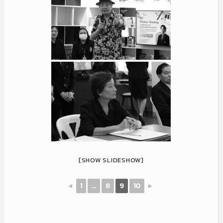
[SHOW SLIDESHOW]
◄
1
...
8
9
10
►