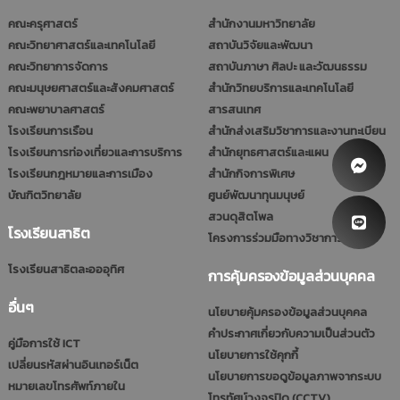
คณะครุศาสตร์
สำนักงานมหาวิทยาลัย
คณะวิทยาศาสตร์และเทคโนโลยี
สถาบันวิจัยและพัฒนา
คณะวิทยาการจัดการ
สถาบันภาษา ศิลปะ และวัฒนธรรม
คณะมนุษยศาสตร์และสังคมศาสตร์
สำนักวิทยบริการและเทคโนโลยี
คณะพยาบาลศาสตร์
สารสนเทศ
โรงเรียนการเรือน
สำนักส่งเสริมวิชาการและงานทะเบียน
โรงเรียนการท่องเที่ยวและการบริการ
สำนักยุทธศาสตร์และแผน
โรงเรียนกฎหมายและการเมือง
สำนักกิจการพิเศษ
บัณฑิตวิทยาลัย
ศูนย์พัฒนาทุนมนุษย์
สวนดุสิตโพล
โรงเรียนสาธิต
โครงการร่วมมือทางวิชาการ (รมป.)
โรงเรียนสาธิตละอออุทิศ
การคุ้มครองข้อมูลส่วนบุคคล
อื่นๆ
นโยบายคุ้มครองข้อมูลส่วนบุคคล
คำประกาศเกี่ยวกับความเป็นส่วนตัว
คู่มือการใช้ ICT
นโยบายการใช้คุกกี้
เปลี่ยนรหัสผ่านอินเทอร์เน็ต
นโยบายการขอดูข้อมูลภาพจากระบบ
หมายเลขโทรศัพท์ภายใน
โทรทัศน์วงจรปิด (CCTV)