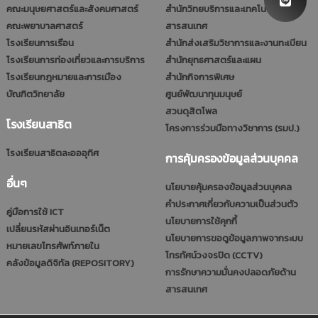
คณะมนุษยศาสตร์และสังคมศาสตร์
สำนักวิทยบริการและเทคโนโลยี
คณะพยาบาลศาสตร์
สารสนเทศ
โรงเรียนการเรือน
สำนักส่งเสริมวิชาการและงานทะเบียน
โรงเรียนการท่องเที่ยวและการบริการ
สำนักยุทธศาสตร์และแผน
โรงเรียนกฎหมายและการเมือง
สำนักกิจการพิเศษ
บัณฑิตวิทยาลัย
ศูนย์พัฒนาทุนมนุษย์
สวนดุสิตโพล
โรงเรียนสาธิต
โครงการร่วมมือทางวิชาการ (รมป.)
โรงเรียนสาธิตละอออุทิศ
การคุ้มครองข้อมูลส่วนบุคคล
อื่นๆ
นโยบายคุ้มครองข้อมูลส่วนบุคคล
คำประกาศเกี่ยวกับความเป็นส่วนตัว
คู่มือการใช้ ICT
นโยบายการใช้คุกกี้
เปลี่ยนรหัสผ่านอินเทอร์เน็ต
นโยบายการขอดูข้อมูลภาพจากระบบ
หมายเลขโทรศัพท์ภายใน
โทรทัศน์วงจรปิด (CCTV)
คลังข้อมูลดิจิทัล (REPOSITORY)
การรักษาความมั่นคงปลอดภัยด้าน
สารสนเทศ