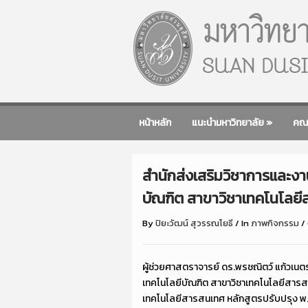
หน้าหลัก
แนะนำมหาวิทยาลัย
»
คณ
สำนักส่งเสริมวิชาการและง
บัณฑิต สาขาวิชาเทคโนโลยีส
By
ปิยะวัฒน์ สุวรรณโยธี
/
In
ภาพกิจกรรม
/
ผู้ช่วยศาสตราจารย์ ดร.พรชณิตว์ แก้วเน
เทคโนโลยีบัณฑิต สาขาวิชาเทคโนโลยีสารสน
เทคโนโลยีสารสนเทศ หลักสูตรปรับปรุง พ