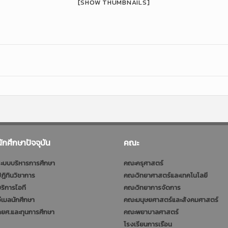
[SHOW THUMBNAILS]
นักศึกษาปัจจุบัน
คณะ
ะบบบริหารการศึกษา
คณะครุศาสตร์
ฎิทินวิชาการ
คณะวิทยาศาสตร์และเทคโนโลยี
ริการไอที
คณะวิทยาการจัดการ
ีเมลนักศึกษา
คณะมนุษยศาสตร์และสังคมศาสตร์
ยศ.และทุนการศึกษา
คณะพยาบาลศาสตร์
โรงเรียนการเรือน