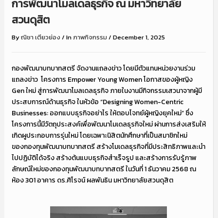
การพัฒนาโมลเดลธุรกิจ ณ มหาวิทยาลัย
สวนดุสิต
By
ณิชา เตียวย่อง
/
In
ภาพกิจกรรม
/
December 1, 2025
กองพัฒนาบทบาทสตรี จัดงานแถลงข่าว โดยมีตัวแทนหน่วยงานร่วม
แถลงข่าว โครงการ Empower Young Women โอกาสของผู้หญิง
Gen ใหม่ สู่การพัฒนาโมลเดลธุรกิจ ภายในงานมีกิจกรรมเสวนาจากผู้มี
ประสบการณ์ด้านธุรกิจ ในหัวข้อ “Designing Women-Centric
Businesses: ออกแบบธุรกิจอย่าไร ให้ตอบโจทย์ผู้หญิงยุคใหม่” ซึ่ง
โครงการนี้มีวัตถุประสงค์เพื่อพัฒนาโมเดลธุรกิจใหม่ ผ่านการส่งเสริมให้
เกิดผูประกอบการรุ่นใหม่ โดยเฉพาะนิสิตนักศึกษาที่เป็นสมาชิกใหม่
ของกองทุนพัฒนาบทบาทสตรี สร้างโมเดลธุรกิจที่มีประสิทธิภาพและนำ
ไปปฏิบัติได้จริง สร้างต้นแบบธุรกิจสำเร็จรูป และสร้างการรับรู้ภาพ
ลักษณ์ใหม่ของกองทุนพัฒนาบทบาทสตรี ในวันที่ 1 ธันวาคม 2568 ณ
ห้อง 301 อาคาร ดร.ศิโรจน์ ผลพันธิน มหาวิทยาลัยสวนดุสิต