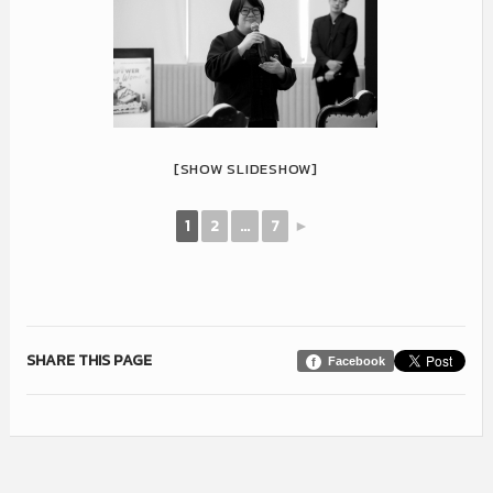
[SHOW SLIDESHOW]
1
2
...
7
►
SHARE THIS PAGE
Facebook