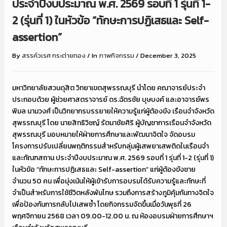
ประจำปีงบประมาณ พ.ศ. 2569 รอบที่ 1 รุ่นที่ 1-
2 (รุ่นที่ 1) ในหัวข้อ “ทักษะการปฏิเสธและ Self-
assertion”
By
สรรค์วเรศ กระต่ายทอง
/
In
ภาพกิจกรรม
/
December 3, 2025
มหาวิทยาลัยสวนดุสิต วิทยาเขตสุพรรณบุรี นำโดย คณาจารย์ประจำ
ประกอบด้วย ผู้ช่วยศาสตราจารย์ ดร.ฉัตรชัย บุษบงค์ และอาจารย์พร
พิมล นามวงศ์ เป็นวิทยากรบรรยายให้ความรู้แก่ผู้ต้องขัง เรือนจำจังหวัด
สุพรรณบุรี โดย นายสิทธิวิชญ์ รัตนาชัยศิริ ผู้บัญชาการเรือนจำจังหวัด
สุพรรณบุรี มอบหมายให้ฝ่ายการศึกษาและพัฒนาจิตใจ จัดอบรม
โครงการปรับเปลี่ยนพฤติกรรมสำหรับกลุ่มผู้เสพยาเสพติดในเรือนจำ
และทัณฑสถาน ประจำปีงบประมาณ พ.ศ. 2569 รอบที่ 1 รุ่นที่ 1-2 (รุ่นที่ 1)
ในหัวข้อ “ทักษะการปฏิเสธและ Self-assertion” แก่ผู้ต้องขังชาย
จำนวน 50 คน เพื่อมุ่งเน้นให้ผู้เข้ารับการอบรมได้รับความรู้และทักษะที่
จำเป็นสำหรับการใช้ชีวิตหลังพ้นโทษ รวมถึงการสร้างภูมิคุ้มกันทางจิตใจ
เพื่อป้องกันการกลับไปเสพซ้ำ โดยกิจกรรมจัดขึ้นเมื่อวันพุธที่ 26
พฤศจิกายน 2568 เวลา 09.00-12.00 น. ณ ห้องอบรมฝ่ายการศึกษาฯ