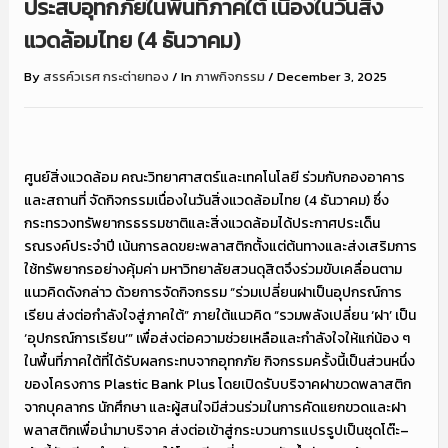
ประสบอุทกภัยในพื้นที่ภาคใต้ เนื่องในวันสิ่ง
แวดล้อมไทย (4 ธันวาคม)
By
สรรค์วเรศ กระต่ายทอง
/
In
ภาพกิจกรรม
/
December 3, 2025
ศูนย์สิ่งแวดล้อม คณะวิทยาศาสตร์และเทคโนโลยี ร่วมกับกองอาคาร
และสถานที่ จัดกิจกรรมเนื่องในวันสิ่งแวดล้อมไทย (4 ธันวาคม) ซึ่ง
กระทรวงทรัพยากรธรรมชาติและสิ่งแวดล้อมได้ประกาศประเด็น
รณรงค์ประจำปี เน้นการลดขยะพลาสติกตั้งแต่ต้นทางและส่งเสริมการ
ใช้ทรัพยากรอย่างคุ้มค่า มหาวิทยาลัยสวนดุสิตจึงร่วมขับเคลื่อนตาม
แนวคิดดังกล่าว ด้วยการจัดกิจกรรม “ร่วมเปลี่ยนฝาเป็นอุปกรณ์การ
เรียน ส่งต่อกำลังใจสู่ภาคใต้” ภายใต้แนวคิด “รวมพลังเปลี่ยน ‘ฝา’ เป็น
‘อุปกรณ์การเรียน’” เพื่อส่งต่อความช่วยเหลือและกำลังใจให้แก่น้อง ๆ
ในพื้นที่ภาคใต้ที่ได้รับผลกระทบจากอุทกภัย กิจกรรมครั้งนี้เป็นส่วนหนึ่ง
ของโครงการ Plastic Bank Plus โดยเปิดรับบริจาคฝาขวดพลาสติก
จากบุคลากร นักศึกษา และผู้สนใจมีส่วนร่วมในการคัดแยกขวดและฝา
พลาสติกเพื่อนำมาบริจาค ส่งต่อเข้าสู่กระบวนการแปรรูปเป็นชุดโต๊ะ–