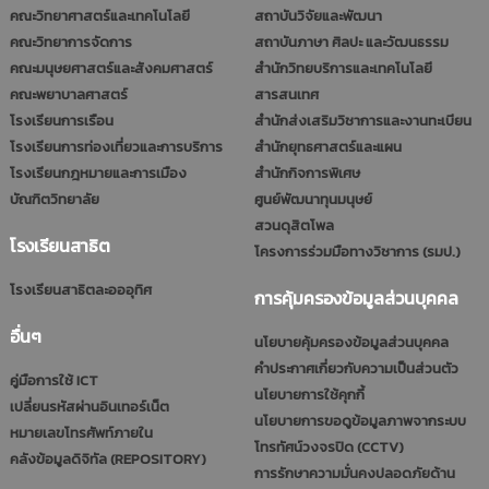
คณะวิทยาศาสตร์และเทคโนโลยี
สถาบันวิจัยและพัฒนา
คณะวิทยาการจัดการ
สถาบันภาษา ศิลปะ และวัฒนธรรม
คณะมนุษยศาสตร์และสังคมศาสตร์
สำนักวิทยบริการและเทคโนโลยี
คณะพยาบาลศาสตร์
สารสนเทศ
โรงเรียนการเรือน
สำนักส่งเสริมวิชาการและงานทะเบียน
โรงเรียนการท่องเที่ยวและการบริการ
สำนักยุทธศาสตร์และแผน
โรงเรียนกฎหมายและการเมือง
สำนักกิจการพิเศษ
บัณฑิตวิทยาลัย
ศูนย์พัฒนาทุนมนุษย์
สวนดุสิตโพล
โรงเรียนสาธิต
โครงการร่วมมือทางวิชาการ (รมป.)
โรงเรียนสาธิตละอออุทิศ
การคุ้มครองข้อมูลส่วนบุคคล
อื่นๆ
นโยบายคุ้มครองข้อมูลส่วนบุคคล
คำประกาศเกี่ยวกับความเป็นส่วนตัว
คู่มือการใช้ ICT
นโยบายการใช้คุกกี้
เปลี่ยนรหัสผ่านอินเทอร์เน็ต
นโยบายการขอดูข้อมูลภาพจากระบบ
หมายเลขโทรศัพท์ภายใน
โทรทัศน์วงจรปิด (CCTV)
คลังข้อมูลดิจิทัล (REPOSITORY)
การรักษาความมั่นคงปลอดภัยด้าน