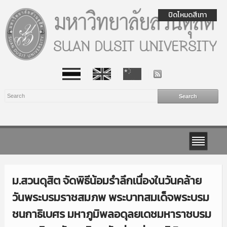
ปิดโหมดสีเทา
ม.สวนดุสิต จัดพิธีน้อมรำลึกเนื่องในวันคล้าย
วันพระบรมราชสมภพ พระบาทสมเด็จพระบรม
ชนกาธิเบศร มหาภูมิพลอดุลยเดชมหาราชบรม