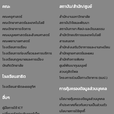
คณะ
สถาบัน/สำนัก/ศูนย์
คณะครุศาสตร์
สำนักงานมหาวิทยาลัย
คณะวิทยาศาสตร์และเทคโนโลยี
สถาบันวิจัยและพัฒนา
คณะวิทยาการจัดการ
สถาบันภาษา ศิลปะ และวัฒนธรรม
คณะมนุษยศาสตร์และสังคมศาสตร์
สำนักวิทยบริการและเทคโนโลยี
คณะพยาบาลศาสตร์
สารสนเทศ
โรงเรียนการเรือน
สำนักส่งเสริมวิชาการและงานทะเบียน
โรงเรียนการท่องเที่ยวและการบริการ
สำนักยุทธศาสตร์และแผน
โรงเรียนกฎหมายและการเมือง
สำนักกิจการพิเศษ
บัณฑิตวิทยาลัย
ศูนย์พัฒนาทุนมนุษย์
สวนดุสิตโพล
โรงเรียนสาธิต
โครงการร่วมมือทางวิชาการ (รมป.)
โรงเรียนสาธิตละอออุทิศ
การคุ้มครองข้อมูลส่วนบุคคล
อื่นๆ
นโยบายคุ้มครองข้อมูลส่วนบุคคล
คำประกาศเกี่ยวกับความเป็นส่วนตัว
คู่มือการใช้ ICT
นโยบายการใช้คุกกี้
เปลี่ยนรหัสผ่านอินเทอร์เน็ต