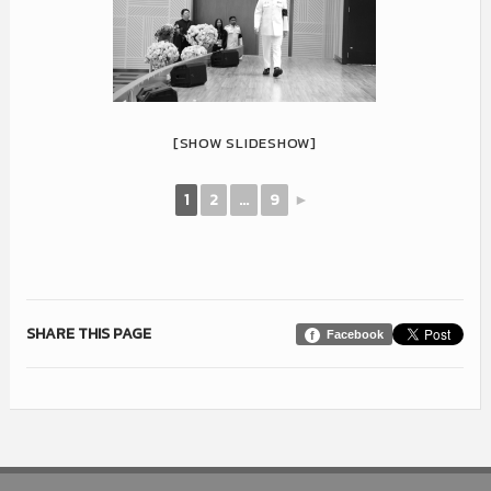
[SHOW SLIDESHOW]
1
2
...
9
►
SHARE THIS PAGE
Facebook