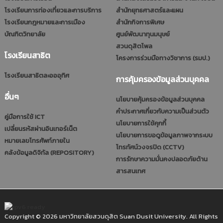
โรงเรียนการท่องเที่ยวและการบริการ
สำนักยุทธศาสตร์และแผน
โรงเรียนกฎหมายและการเมือง
สำนักกิจการพิเศษ
บัณฑิตวิทยาลัย
ศูนย์พัฒนาทุนมนุษย์
สวนดุสิตโพล
โรงเรียนสาธิต
โครงการร่วมมือทางวิชาการ (รมป.)
โรงเรียนสาธิตละอออุทิศ
การคุ้มครองข้อมูลส่วนบุคคล
อื่นๆ
นโยบายคุ้มครองข้อมูลส่วนบุคคล
คำประกาศเกี่ยวกับความเป็นส่วนตัว
คู่มือการใช้ ICT
นโยบายการใช้คุกกี้
เปลี่ยนรหัสผ่านอินเทอร์เน็ต
นโยบายการขอดูข้อมูลภาพจากระบบ
หมายเลขโทรศัพท์ภายใน
โทรทัศน์วงจรปิด (CCTV)
คลังข้อมูลดิจิทัล (REPOSITORY)
การรักษาความมั่นคงปลอดภัยด้าน
สารสนเทศ
Copyright © 2026 มหาวิทยาลัยสวนดุสิต Suan Dusit University. All Rights