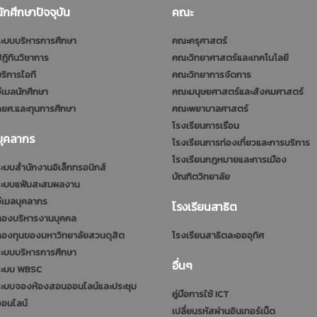
นักศึกษาปัจจุบัน
คณะ
ะบบบริหารการศึกษา
คณะครุศาสตร์
ฎิทินวิชาการ
คณะวิทยาศาสตร์และเทคโนโลยี
ริการไอที
คณะวิทยาการจัดการ
ีเมลนักศึกษา
คณะมนุษยศาสตร์และสังคมศาสตร์
ยศ.และทุนการศึกษา
คณะพยาบาลศาสตร์
โรงเรียนการเรือน
บุคลากร
โรงเรียนการท่องเที่ยวและการบริการ
โรงเรียนกฎหมายและการเมือง
ะบบสำนักงานอิเล็กทรอนิกส์
บัณฑิตวิทยาลัย
ระบบแฟ้มสะสมผลงาน
ีเมลบุคลากร
โรงเรียนสาธิต
กองบริหารงานบุคคล
กองทุนของมหาวิทยาลัยสวนดุสิต
โรงเรียนสาธิตละอออุทิศ
ะบบบริหารการศึกษา
อื่นๆ
ระบบ WBSC
ระบบจองห้องสอนออนไลน์และประชุม
คู่มือการใช้ ICT
ออนไลน์
เปลี่ยนรหัสผ่านอินเทอร์เน็ต