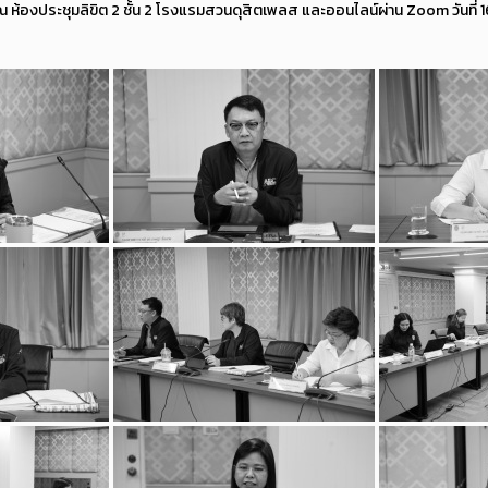
 ณ ห้องประชุมลิขิต 2 ชั้น 2 โรงแรมสวนดุสิตเพลส และออนไลน์ผ่าน Zoom วันที่