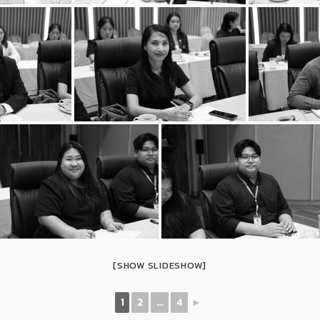
[SHOW SLIDESHOW]
1
2
...
4
►