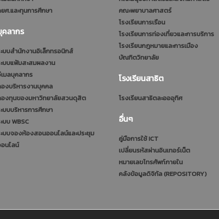
ยศ.และทุนการศึกษา
คณะพยาบาลศาสตร์
โรงเรียนการเรือน
บุคลากร
โรงเรียนการท่องเที่ยวและการบริการ
โรงเรียนกฎหมายและการเมือง
ะบบสำนักงานอิเล็กทรอนิกส์
บัณฑิตวิทยาลัย
ระบบแฟ้มสะสมผลงาน
ีเมลบุคลากร
โรงเรียนสาธิต
กองบริหารงานบุคคล
กองทุนของมหาวิทยาลัยสวนดุสิต
โรงเรียนสาธิตละอออุทิศ
ะบบบริหารการศึกษา
อื่นๆ
ระบบ WBSC
ระบบจองห้องสอนออนไลน์และประชุม
คู่มือการใช้ ICT
ออนไลน์
เปลี่ยนรหัสผ่านอินเทอร์เน็ต
หมายเลขโทรศัพท์ภายใน
คลังข้อมูลดิจิทัล (REPOSITORY)