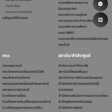
ระบบแฟ้มสะสมผลงาน
ค่าเล่าเรียน
อีเมลบุคลากร
กำหนดการรับสมัคร
กองบริหารงานบุคคล
หลักสูตรที่เปิดสอน
กองทุนของมหาวิทยาลัยสวนดุสิต
ระบบบริหารการศึกษา
ระบบ WBSC
ระบบจองห้องสอนออนไลน์และประชุม
ออนไลน์
คณะ
สถาบัน/สำนัก/ศูนย์
คณะครุศาสตร์
สำนักงานมหาวิทยาลัย
คณะวิทยาศาสตร์และเทคโนโลยี
สถาบันวิจัยและพัฒนา
คณะวิทยาการจัดการ
สถาบันภาษา ศิลปะ และวัฒนธรรม
คณะมนุษยศาสตร์และสังคมศาสตร์
สำนักวิทยบริการและเทคโนโลยี
คณะพยาบาลศาสตร์
สารสนเทศ
โรงเรียนการเรือน
สำนักส่งเสริมวิชาการและงานทะเบียน
โรงเรียนการท่องเที่ยวและการบริการ
สำนักยุทธศาสตร์และแผน
โรงเรียนกฎหมายและการเมือง
สำนักกิจการพิเศษ