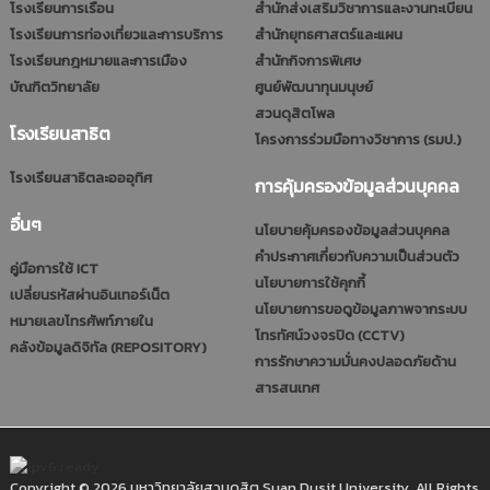
โรงเรียนการเรือน
สำนักส่งเสริมวิชาการและงานทะเบียน
โรงเรียนการท่องเที่ยวและการบริการ
สำนักยุทธศาสตร์และแผน
โรงเรียนกฎหมายและการเมือง
สำนักกิจการพิเศษ
บัณฑิตวิทยาลัย
ศูนย์พัฒนาทุนมนุษย์
สวนดุสิตโพล
โรงเรียนสาธิต
โครงการร่วมมือทางวิชาการ (รมป.)
โรงเรียนสาธิตละอออุทิศ
การคุ้มครองข้อมูลส่วนบุคคล
อื่นๆ
นโยบายคุ้มครองข้อมูลส่วนบุคคล
คำประกาศเกี่ยวกับความเป็นส่วนตัว
คู่มือการใช้ ICT
นโยบายการใช้คุกกี้
เปลี่ยนรหัสผ่านอินเทอร์เน็ต
นโยบายการขอดูข้อมูลภาพจากระบบ
หมายเลขโทรศัพท์ภายใน
โทรทัศน์วงจรปิด (CCTV)
คลังข้อมูลดิจิทัล (REPOSITORY)
การรักษาความมั่นคงปลอดภัยด้าน
สารสนเทศ
Copyright © 2026 มหาวิทยาลัยสวนดุสิต Suan Dusit University. All Rights