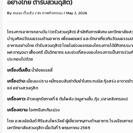
อย่างไทย ตำรับสวนดุสิต)
By
ชนนน ติ้วเส้ง
/
In
ภาพกิจกรรม
/
May 2, 2026
โครงการอาหารกลางวัน 1 (ครัวสวนดุสิต) สำนักกิจการพิเศษ มหาวิทยาลัยส
บำรุงศิลปวัฒนธรรมด้านอาหาร เพื่อเผยแพร่ และรักษาเกี่ยวกับวัฒนธรรมปร
อาหารอย่างไทย ตำรับสวนดุสิต) โดยในช่วงแรกของโครงการได้มีกิจกรรม 
ผศ.กาญจนา เฟื่องศรี เป็นวิทยากร และช่วงที่สองของโครงการเป็นการร่วม
ประกอบไปด้วย
เครื่องดื่มเย็น:
น้ำอ้อยเจลลี่
เครื่องว่าง:
เมี่ยงมะปราง หมี่กรอบส้มซ่าต้มยำในกระทงนิล กุ้งสร่ง อาจาดข้
แช่ อย่างสวนดุสิต
เครื่องคาว:
ข้าวคลุกรัชกาลที่ 6 ต้มโพล้ง (หมูสามชั้น ,กุ้ง ,ปลาสลิดกรอบ)
เครื่องหวาน:
ไอศกรีมกะทิมะม่วง
โดย อ.พงษ์อนันต์ ศิริแสงไพรวัลย์ ผู้เชี่ยวชาญทางด้านอาหาร โรงเรียนกา
มหาวิทยาลัยสวนดุสิต เมื่อวันที่ 5 พฤษภาคม 2569