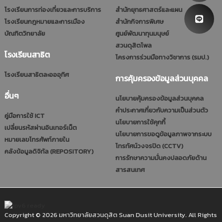
โรงเรียนการท่องเที่ยวและการบริการ
สำนักยุทธศาสตร์และแผน
โรงเรียนกฎหมายและการเมือง
สำนักกิจการพิเศษ
บัณฑิตวิทยาลัย
ศูนย์พัฒนาทุนมนุษย์
สวนดุสิตโพล
โรงเรียนสาธิต
โครงการร่วมมือทางวิชาการ (รมป.)
โรงเรียนสาธิตละอออุทิศ
การคุ้มครองข้อมูลส่วนบุคคล
อื่นๆ
นโยบายคุ้มครองข้อมูลส่วนบุคคล
คำประกาศเกี่ยวกับความเป็นส่วนตัว
คู่มือการใช้ ICT
นโยบายการใช้คุกกี้
เปลี่ยนรหัสผ่านอินเทอร์เน็ต
นโยบายการขอดูข้อมูลภาพจากระบบ
หมายเลขโทรศัพท์ภายใน
โทรทัศน์วงจรปิด (CCTV)
คลังข้อมูลดิจิทัล (REPOSITORY)
การรักษาความมั่นคงปลอดภัยด้าน
สารสนเทศ
Copyright © 2026 มหาวิทยาลัยสวนดุสิต Suan Dusit University. All Rights