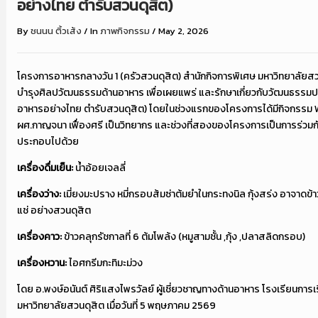
อย่างไทย ตำรับสวนดุสิต)
By
ชนนน ติ้วเส้ง
/
In
ภาพกิจกรรม
/
May 2, 2026
โครงการอาหารกลางวัน 1 (ครัวสวนดุสิต) สำนักกิจการพิเศษ มหาวิทยาลัยส
บำรุงศิลปวัฒนธรรมด้านอาหาร เพื่อเผยแพร่ และรักษาเกี่ยวกับวัฒนธรรมปร
อาหารอย่างไทย ตำรับสวนดุสิต) โดยในช่วงแรกของโครงการได้มีกิจกรรม 
ผศ.กาญจนา เฟื่องศรี เป็นวิทยากร และช่วงที่สองของโครงการเป็นการร่วม
ประกอบไปด้วย
เครื่องดื่มเย็น:
น้ำอ้อยเจลลี่
เครื่องว่าง:
เมี่ยงมะปราง หมี่กรอบส้มซ่าต้มยำในกระทงนิล กุ้งสร่ง อาจาดข้
แช่ อย่างสวนดุสิต
เครื่องคาว:
ข้าวคลุกรัชกาลที่ 6 ต้มโพล้ง (หมูสามชั้น ,กุ้ง ,ปลาสลิดกรอบ)
เครื่องหวาน:
ไอศกรีมกะทิมะม่วง
โดย อ.พงษ์อนันต์ ศิริแสงไพรวัลย์ ผู้เชี่ยวชาญทางด้านอาหาร โรงเรียนกา
มหาวิทยาลัยสวนดุสิต เมื่อวันที่ 5 พฤษภาคม 2569