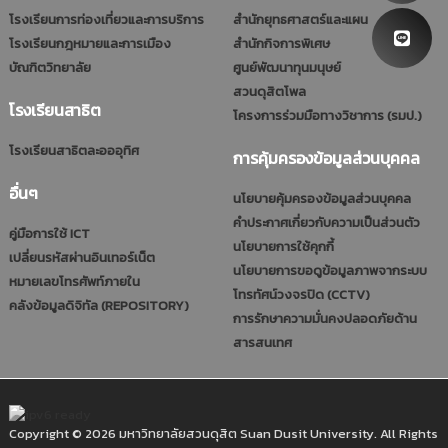
โรงเรียนการท่องเที่ยวและการบริการ
สำนักยุทธศาสตร์และแผน
โรงเรียนกฎหมายและการเมือง
สำนักกิจการพิเศษ
บัณฑิตวิทยาลัย
ศูนย์พัฒนาทุนมนุษย์
สวนดุสิตโพล
โรงเรียนสาธิต
โครงการร่วมมือทางวิชาการ (รมป.)
โรงเรียนสาธิตละอออุทิศ
การคุ้มครองข้อมูลส่วนบุคคล
อื่นๆ
นโยบายคุ้มครองข้อมูลส่วนบุคคล
คำประกาศเกี่ยวกับความเป็นส่วนตัว
คู่มือการใช้ ICT
นโยบายการใช้คุกกี้
เปลี่ยนรหัสผ่านอินเทอร์เน็ต
นโยบายการขอดูข้อมูลภาพจากระบบ
หมายเลขโทรศัพท์ภายใน
โทรทัศน์วงจรปิด (CCTV)
คลังข้อมูลดิจิทัล (REPOSITORY)
การรักษาความมั่นคงปลอดภัยด้าน
สารสนเทศ
Copyright © 2026 มหาวิทยาลัยสวนดุสิต Suan Dusit University. All Rights