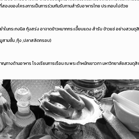
วงที่สองของโครงการเป็นการร่วมกันรับทานสำรับอาหารไทย ประกอบไปด้วย
มยำในกระทงนิล กุ้งสร่ง อาจาดข้าวหมากกระเจี๊ยบแดง สำรับ ข้าวแช่ อย่างสวนดุส
มูสามชั้น ,กุ้ง ,ปลาสลิดกรอบ)
่ยวชาญทางด้านอาหาร โรงเรียนการเรือน ณ พระตำหนักเยาวภา มหาวิทยาลัยสวนดุสิต