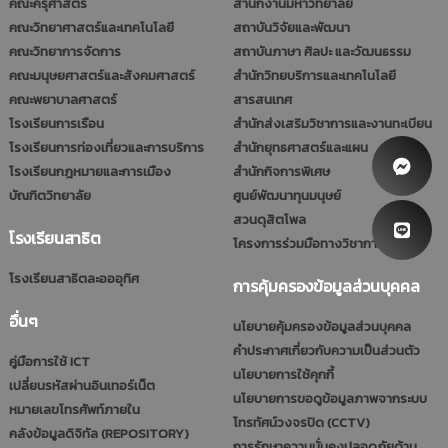
คณะครุศาสตร์
สำนักงานมหาวิทยาลัย
คณะวิทยาศาสตร์และเทคโนโลยี
สถาบันวิจัยและพัฒนา
คณะวิทยาการจัดการ
สถาบันภาษา ศิลปะ และวัฒนธรรม
คณะมนุษยศาสตร์และสังคมศาสตร์
สำนักวิทยบริการและเทคโนโลยี
คณะพยาบาลศาสตร์
สารสนเทศ
โรงเรียนการเรือน
สำนักส่งเสริมวิชาการและงานทะเบียน
โรงเรียนการท่องเที่ยวและการบริการ
สำนักยุทธศาสตร์และแผน
โรงเรียนกฎหมายและการเมือง
สำนักกิจการพิเศษ
บัณฑิตวิทยาลัย
ศูนย์พัฒนาทุนมนุษย์
สวนดุสิตโพล
โรงเรียนสาธิต
โครงการร่วมมือทางวิชาการ (รมป.)
โรงเรียนสาธิตละอออุทิศ
การคุ้มครองข้อมูลส่วนบุคคล
อื่นๆ
นโยบายคุ้มครองข้อมูลส่วนบุคคล
คำประกาศเกี่ยวกับความเป็นส่วนตัว
คู่มือการใช้ ICT
นโยบายการใช้คุกกี้
เปลี่ยนรหัสผ่านอินเทอร์เน็ต
นโยบายการขอดูข้อมูลภาพจากระบบ
หมายเลขโทรศัพท์ภายใน
โทรทัศน์วงจรปิด (CCTV)
คลังข้อมูลดิจิทัล (REPOSITORY)
การรักษาความมั่นคงปลอดภัยด้าน