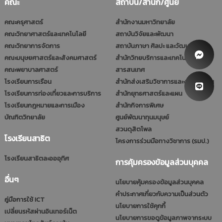
คณะ
สถาบัน/สำนัก/ศูนย์
คณะครุศาสตร์
สำนักงานมหาวิทยาลัย
คณะวิทยาศาสตร์และเทคโนโลยี
สถาบันวิจัยและพัฒนา
คณะวิทยาการจัดการ
สถาบันภาษา ศิลปะ และวัฒนธรรม
คณะมนุษยศาสตร์และสังคมศาสตร์
สำนักวิทยบริการและเทคโนโลยี
คณะพยาบาลศาสตร์
สารสนเทศ
โรงเรียนการเรือน
สำนักส่งเสริมวิชาการและงานทะเบียน
โรงเรียนการท่องเที่ยวและการบริการ
สำนักยุทธศาสตร์และแผน
โรงเรียนกฎหมายและการเมือง
สำนักกิจการพิเศษ
บัณฑิตวิทยาลัย
ศูนย์พัฒนาทุนมนุษย์
สวนดุสิตโพล
โรงเรียนสาธิต
โครงการร่วมมือทางวิชาการ (รมป.)
โรงเรียนสาธิตละอออุทิศ
การคุ้มครองข้อมูลส่วนบุคคล
อื่นๆ
นโยบายคุ้มครองข้อมูลส่วนบุคคล
คำประกาศเกี่ยวกับความเป็นส่วนตัว
คู่มือการใช้ ICT
นโยบายการใช้คุกกี้
เปลี่ยนรหัสผ่านอินเทอร์เน็ต
นโยบายการขอดูข้อมูลภาพจากระบบ