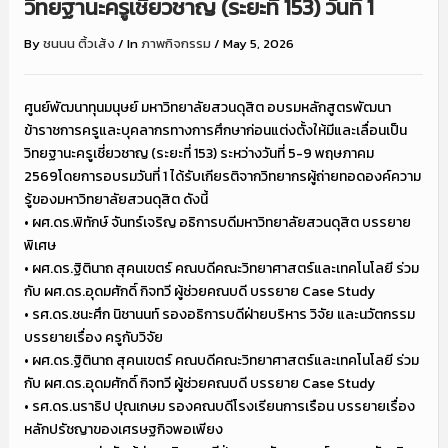
วิทยฐานะครูเชี่ยวชาญ (ระยะที่ 153) วันที่ 1
By
ชนนน ติ้วเส้ง
/
In
ภาพกิจกรรม
/
May 5, 2026
ศูนย์พัฒนาทุนมนุษย์ มหาวิทยาลัยสวนดุสิต อบรมหลักสูตรพัฒนา
ข้าราชการครูและบุคลากรทางการศึกษาก่อนแต่งตั้งให้มีและเลื่อนเป็น
วิทยฐานะครูเชี่ยวชาญ (ระยะที่ 153) ระหว่างวันที่ 5-9 พฤษภาคม
2569โดยการอบรมวันที่ 1 ได้รับเกียรติจากวิทยากรผู้ถ่ายทอดองค์ความ
รู้ของมหาวิทยาลัยสวนดุสิต ดังนี้
• ผศ.ดร.พิทักษ์ จันทร์เจริญ อธิการบดีมหาวิทยาลัยสวนดุสิต บรรยาย
พิเศษ
• ผศ.ดร.ฐิตินาถ สุคนเขตร์ คณบดีคณะวิทยาศาสตร์และเทคโนโลยี ร่วม
กับ ผศ.ดร.อุดมศักดิ์ กิจทวี ผู้ช่วยคณบดี บรรยาย Case Study
• รศ.ดร.ชนะศึก นิชานนท์ รองอธิการบดีฝ่ายบริหาร วิจัย และนวัตกรรม
บรรยายเรื่อง ครูกับวิจัย
• ผศ.ดร.ฐิตินาถ สุคนเขตร์ คณบดีคณะวิทยาศาสตร์และเทคโนโลยี ร่วม
กับ ผศ.ดร.อุดมศักดิ์ กิจทวี ผู้ช่วยคณบดี บรรยาย Case Study
• รศ.ดร.นราธิป ปุณเกษม รองคณบดีโรงเรียนการเรือน บรรยายเรื่อง
หลักปรัชญาของเศรษฐกิจพอเพียง