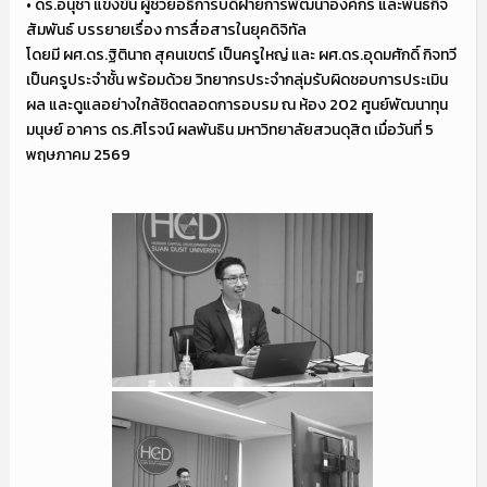
• ดร.อนุชา แข่งขัน ผู้ช่วยอธิการบดีฝ่ายการพัฒนาองค์กร และพันธกิจ
สัมพันธ์ บรรยายเรื่อง การสื่อสารในยุคดิจิทัล
โดยมี ผศ.ดร.ฐิตินาถ สุคนเขตร์ เป็นครูใหญ่ และ ผศ.ดร.อุดมศักดิ์ กิจทวี
เป็นครูประจำชั้น พร้อมด้วย วิทยากรประจำกลุ่มรับผิดชอบการประเมิน
ผล และดูแลอย่างใกล้ชิดตลอดการอบรม ณ ห้อง 202 ศูนย์พัฒนาทุน
มนุษย์ อาคาร ดร.ศิโรจน์ ผลพันธิน มหาวิทยาลัยสวนดุสิต เมื่อวันที่ 5
พฤษภาคม 2569