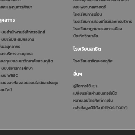
ยศ.และทุนการศึกษา
คณะพยาบาลศาสตร์
โรงเรียนการเรือน
บุคลากร
โรงเรียนการท่องเที่ยวและการบริการ
โรงเรียนกฎหมายและการเมือง
ะบบสำนักงานอิเล็กทรอนิกส์
บัณฑิตวิทยาลัย
ระบบแฟ้มสะสมผลงาน
ีเมลบุคลากร
โรงเรียนสาธิต
กองบริหารงานบุคคล
กองทุนของมหาวิทยาลัยสวนดุสิต
โรงเรียนสาธิตละอออุทิศ
ะบบบริหารการศึกษา
อื่นๆ
ระบบ WBSC
ระบบจองห้องสอนออนไลน์และประชุม
คู่มือการใช้ ICT
ออนไลน์
เปลี่ยนรหัสผ่านอินเทอร์เน็ต
หมายเลขโทรศัพท์ภายใน
คลังข้อมูลดิจิทัล (REPOSITORY)