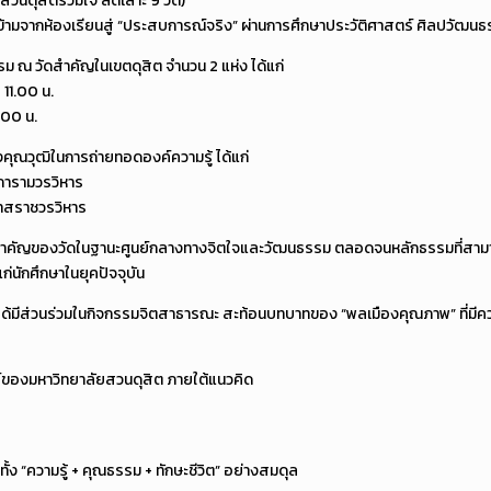
สวนดุสิตร่วมใจ ลัดเลาะ 9 วัด)
้าวข้ามจากห้องเรียนสู่ “ประสบการณ์จริง” ผ่านการศึกษาประวัติศาสตร์ ศิลปว
รรม ณ วัดสำคัญในเขตดุสิต จำนวน 2 แห่ง ได้แก่
11.00 น.
.00 น.
ุณวุฒิในการถ่ายทอดองค์ความรู้ ได้แก่
การามวรวิหาร
วาสราชวรวิหาร
มสำคัญของวัดในฐานะศูนย์กลางทางจิตใจและวัฒนธรรม ตลอดจนหลักธรรมที่สามารถ
แก่นักศึกษาในยุคปัจจุบัน
ังได้มีส่วนร่วมในกิจกรรมจิตสาธารณะ สะท้อนบทบาทของ “พลเมืองคุณภาพ” ที่มี
ของมหาวิทยาลัยสวนดุสิต ภายใต้แนวคิด
มีทั้ง “ความรู้ + คุณธรรม + ทักษะชีวิต” อย่างสมดุล