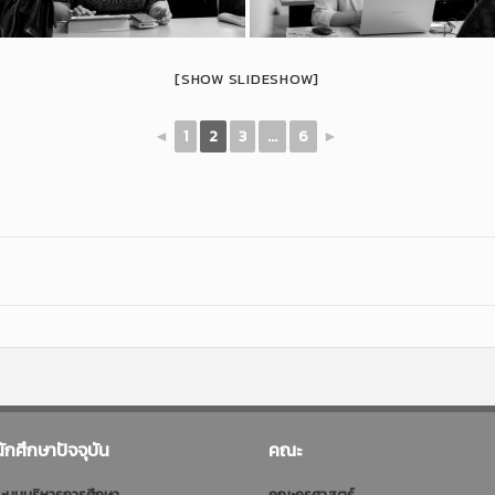
[SHOW SLIDESHOW]
◄
1
2
3
...
6
►
นักศึกษาปัจจุบัน
คณะ
ะบบบริหารการศึกษา
คณะครุศาสตร์