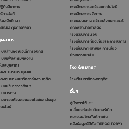
ฎิทินวิชาการ
คณะวิทยาศาสตร์และเทคโนโลยี
ริการไอที
คณะวิทยาการจัดการ
ีเมลนักศึกษา
คณะมนุษยศาสตร์และสังคมศาสตร์
ยศ.และทุนการศึกษา
คณะพยาบาลศาสตร์
โรงเรียนการเรือน
บุคลากร
โรงเรียนการท่องเที่ยวและการบริการ
โรงเรียนกฎหมายและการเมือง
ะบบสำนักงานอิเล็กทรอนิกส์
บัณฑิตวิทยาลัย
ระบบแฟ้มสะสมผลงาน
ีเมลบุคลากร
โรงเรียนสาธิต
กองบริหารงานบุคคล
กองทุนของมหาวิทยาลัยสวนดุสิต
โรงเรียนสาธิตละอออุทิศ
ะบบบริหารการศึกษา
อื่นๆ
ระบบ WBSC
ระบบจองห้องสอนออนไลน์และประชุม
คู่มือการใช้ ICT
ออนไลน์
เปลี่ยนรหัสผ่านอินเทอร์เน็ต
หมายเลขโทรศัพท์ภายใน
คลังข้อมูลดิจิทัล (REPOSITORY)