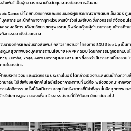
ัมพันธ์ เป็นผู้กล่าวรายงานถึงวัตถุประสงค์ของการจัดงาน
obic Dance นำโดยทีมวิทยากรและเทรนเนอร์ผู้เชี่ยวชาญจากฟิตเนสเซ็นเตอร์ ศูน
์ บุคลากร และนักศึกษาจากทุกหน่วยงานเข้าร่วมในพิธีเปิด ซึ่งกิจกรรมได้จัดออ
ทพ รองอธิการบดีฝ่ายวิทยาเขตสุพรรณบุรี พร้อมดุ้วยผู้อำนวยการศูนย์การศึกษา ผ
พกิจกรรมมายังส่วนกลาง
การพัฒนาองค์กรและพันธกิจสัมพันธ์ กล่าวรายงานว่า โครงการ SDU Step Up เป
องในการดูแลสุขภาพของบุคลากรตามนโยบาย HAPPY SDU โดยกิจกรรมถูกออกแบ
ce, Zumba, Yoga, Aero Boxing และ Fat Burn ซึ่งจะดำเนินการต่อเนื่องรวม 16 
ีภายในองค์กร
ฝ่ายบริหาร วิจัย และนวัตกรรม ประธานในพิธี ได้กล่าวเปิดงานและเน้นย้ำถึงควา
าวิทยาลัย ไม่ใช่เพียงแค่เทคโนโลยีหรืออาคารสถานที่ แต่คือ ‘พลังของคน’ หากพว
ัดกิจกรรมครั้งนี้จึงเป็นการลงทุนในทรัพยากรที่มีค่าที่สุด นั่นคือสุขภาพของ
สร้างวินัยการดูแลตนเองเพื่อสร้างสรรค์งานที่ดีให้กับมหาวิทยาลัยต่อไป