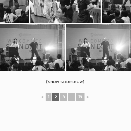
[SHOW SLIDESHOW]
◄
1
2
3
...
19
►