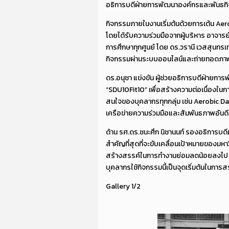
อธิการบดีฝ่ายการพัฒนาองค์กรและพันธกิจส
กิจกรรมภายในงานเริ่มต้นด้วยการเต้น Aer
โดยได้รับความร่วมมือจากผู้บริหาร อาจารย
การศึกษาทุกศูนย์ โดย ดร.วรานี เวสสุนทรเ
กิจกรรมผ่านระบบออนไลน์และถ่ายทอดภา
ดร.อนุชา แข่งขัน ผู้ช่วยอธิการบดีฝ่าย
“SDU10Fit10” เพื่อสร้างความต่อเนื่
สนใจของบุคลากรทุกกลุ่ม เช่น Aerobic Dan
เครือข่ายความร่วมมือและสัมพันธภาพอันด
ด้าน รศ.ดร.ชนะศึก นิชานนท์ รองอธิการบดี
สำคัญที่สุดที่จะขับเคลื่อนเป้าหมายของมห
สร้างสรรค์ในการทำงานย่อมลดน้อยลงไป การจ
บุคลากรใช้กิจกรรมนี้เป็นจุดเริ่มต้นในการ
Gallery 1/2