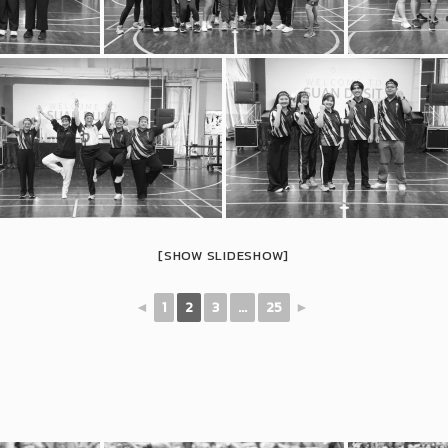
[SHOW SLIDESHOW]
◄
1
2
3
...
25
►