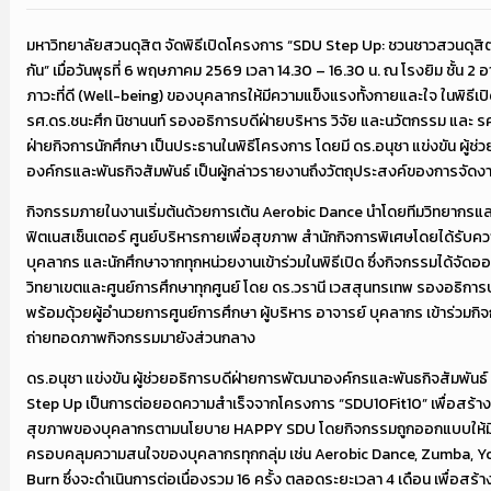
มหาวิทยาลัยสวนดุสิต จัดพิธีเปิดโครงการ “SDU Step Up: ชวนชาวสวนดุสิ
กัน” เมื่อวันพุธที่ 6 พฤษภาคม 2569 เวลา 14.30 – 16.30 น. ณ โรงยิม ชั้น 2
ภาวะที่ดี (Well-being) ของบุคลากรให้มีความแข็งแรงทั้งกายและใจ ในพิธีเปิดค
รศ.ดร.ชนะศึก นิชานนท์ รองอธิการบดีฝ่ายบริหาร วิจัย และนวัตกรรม และ ร
ฝ่ายกิจการนักศึกษา เป็นประธานในพิธีโครงการ โดยมี ดร.อนุชา แข่งขัน ผู้ช
องค์กรและพันธกิจสัมพันธ์ เป็นผู้กล่าวรายงานถึงวัตถุประสงค์ของการจัดง
กิจกรรมภายในงานเริ่มต้นด้วยการเต้น Aerobic Dance นำโดยทีมวิทยากรและ
ฟิตเนสเซ็นเตอร์ ศูนย์บริหารกายเพื่อสุขภาพ สำนักกิจการพิเศษโดยได้รับคว
บุคลากร และนักศึกษาจากทุกหน่วยงานเข้าร่วมในพิธีเปิด ซึ่งกิจกรรมได้จั
วิทยาเขตและศูนย์การศึกษาทุกศูนย์ โดย ดร.วรานี เวสสุนทรเทพ รองอธิการ
พร้อมดุ้วยผู้อำนวยการศูนย์การศึกษา ผู้บริหาร อาจารย์ บุคลากร เข้าร่ว
ถ่ายทอดภาพกิจกรรมมายังส่วนกลาง
ดร.อนุชา แข่งขัน ผู้ช่วยอธิการบดีฝ่ายการพัฒนาองค์กรและพันธกิจสัมพันธ
Step Up เป็นการต่อยอดความสำเร็จจากโครงการ “SDU10Fit10” เพื่อสร้าง
สุขภาพของบุคลากรตามนโยบาย HAPPY SDU โดยกิจกรรมถูกออกแบบให้
ครอบคลุมความสนใจของบุคลากรทุกกลุ่ม เช่น Aerobic Dance, Zumba, Yo
Burn ซึ่งจะดำเนินการต่อเนื่องรวม 16 ครั้ง ตลอดระยะเวลา 4 เดือน เพื่อสร้