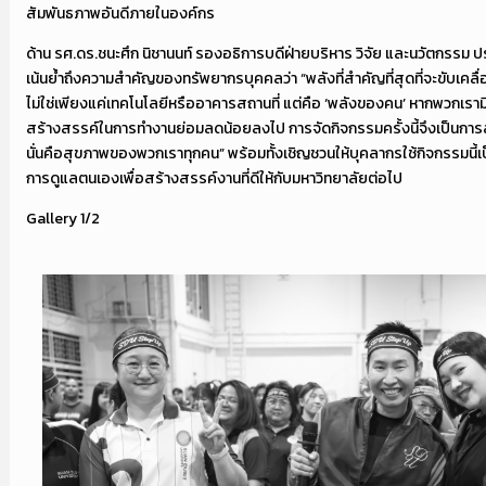
สัมพันธภาพอันดีภายในองค์กร
ด้าน รศ.ดร.ชนะศึก นิชานนท์ รองอธิการบดีฝ่ายบริหาร วิจัย และนวัตกรรม ป
เน้นย้ำถึงความสำคัญของทรัพยากรบุคคลว่า “พลังที่สำคัญที่สุดที่จะขับเคล
ไม่ใช่เพียงแค่เทคโนโลยีหรืออาคารสถานที่ แต่คือ ‘พลังของคน’ หากพวกเรา
สร้างสรรค์ในการทำงานย่อมลดน้อยลงไป การจัดกิจกรรมครั้งนี้จึงเป็นการลงท
นั่นคือสุขภาพของพวกเราทุกคน” พร้อมทั้งเชิญชวนให้บุคลากรใช้กิจกรรมนี้เป็
การดูแลตนเองเพื่อสร้างสรรค์งานที่ดีให้กับมหาวิทยาลัยต่อไป
Gallery 1/2