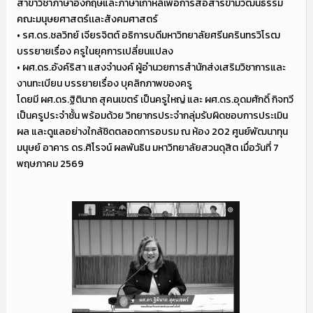
สาขาวิชาภาษาอังกฤษและภาษาเกาหลีเพื่อการสื่อสารข้ามวัฒนธรรม
คณะมนุษยศาสตร์เเละสังคมศาสตร์
• รศ.ดร.ชลวิทย์ เจียรจิตต์ อธิการบดีมหาวิทยาลัยศรีนครินทรวิโรฒ
บรรยายเรื่อง ครูในยุคการเปลี่ยนแปลง
• ผศ.ดร.อังค์ริสา แสงจำนงค์ ผู้อำนวยการสำนักส่งเสริมวิชาการและ
งานทะเบียน บรรยายเรื่อง บุคลิกภาพของครู
โดยมี ผศ.ดร.ฐิตินาถ สุคนเขตร์ เป็นครูใหญ่ และ ผศ.ดร.อุดมศักดิ์ กิจทวี
เป็นครูประจำชั้น พร้อมด้วย วิทยากรประจำกลุ่มรับผิดชอบการประเมิน
ผล และดูแลอย่างใกล้ชิดตลอดการอบรม ณ ห้อง 202 ศูนย์พัฒนาทุน
มนุษย์ อาคาร ดร.ศิโรจน์ ผลพันธิน มหาวิทยาลัยสวนดุสิต เมื่อวันที่ 7
พฤษภาคม 2569