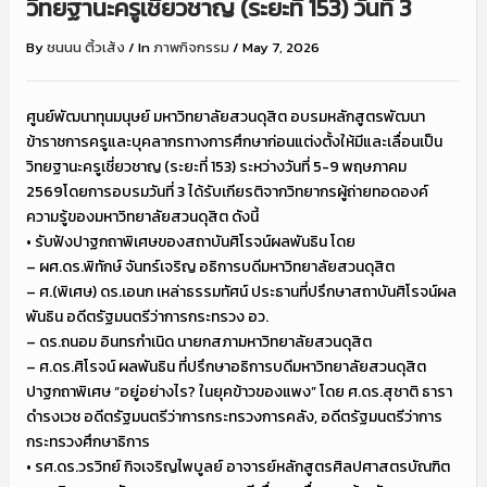
วิทยฐานะครูเชี่ยวชาญ (ระยะที่ 153) วันที่ 3
By
ชนนน ติ้วเส้ง
/
In
ภาพกิจกรรม
/
May 7, 2026
ศูนย์พัฒนาทุนมนุษย์ มหาวิทยาลัยสวนดุสิต อบรมหลักสูตรพัฒนา
ข้าราชการครูและบุคลากรทางการศึกษาก่อนแต่งตั้งให้มีและเลื่อนเป็น
วิทยฐานะครูเชี่ยวชาญ (ระยะที่ 153) ระหว่างวันที่ 5-9 พฤษภาคม
2569โดยการอบรมวันที่ 3 ได้รับเกียรติจากวิทยากรผู้ถ่ายทอดองค์
ความรู้ของมหาวิทยาลัยสวนดุสิต ดังนี้
• รับฟังปาฐกถาพิเศษของสถาบันศิโรจน์ผลพันธิน โดย
– ผศ.ดร.พิทักษ์ จันทร์เจริญ อธิการบดีมหาวิทยาลัยสวนดุสิต
– ศ.(พิเศษ) ดร.เอนก เหล่าธรรมทัศน์ ประธานที่ปรึกษาสถาบันศิโรจน์ผล
พันธิน อดีตรัฐมนตรีว่าการกระทรวง อว.
– ดร.ถนอม อินทรกำเนิด นายกสภามหาวิทยาลัยสวนดุสิต
– ศ.ดร.ศิโรจน์ ผลพันธิน ที่ปรึกษาอธิการบดีมหาวิทยาลัยสวนดุสิต
ปาฐกถาพิเศษ “อยู่อย่างไร? ในยุคข้าวของแพง” โดย ศ.ดร.สุชาติ ธารา
ดำรงเวช อดีตรัฐมนตรีว่าการกระทรวงการคลัง, อดีตรัฐมนตรีว่าการ
กระทรวงศึกษาธิการ
• รศ.ดร.วรวิทย์ กิจเจริญไพบูลย์ อาจารย์หลักสูตรศิลปศาสตรบัณฑิต