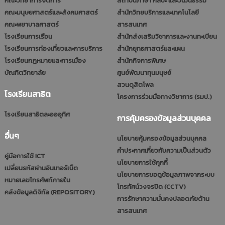
คณะวิทยาการจัดการ
สถาบันภาษา ศิลปะ และวัฒนธรรม
คณะมนุษยศาสตร์และสังคมศาสตร์
สำนักวิทยบริการและเทคโนโลยี
คณะพยาบาลศาสตร์
สารสนเทศ
โรงเรียนการเรือน
สำนักส่งเสริมวิชาการและงานทะเบียน
โรงเรียนการท่องเที่ยวและการบริการ
สำนักยุทธศาสตร์และแผน
โรงเรียนกฎหมายและการเมือง
สำนักกิจการพิเศษ
บัณฑิตวิทยาลัย
ศูนย์พัฒนาทุนมนุษย์
สวนดุสิตโพล
โรงเรียนสาธิต
โครงการร่วมมือทางวิชาการ (รมป.)
โรงเรียนสาธิตละอออุทิศ
การคุ้มครองข้อมูลส่วนบุคคล
อื่นๆ
นโยบายคุ้มครองข้อมูลส่วนบุคคล
คำประกาศเกี่ยวกับความเป็นส่วนตัว
คู่มือการใช้ ICT
นโยบายการใช้คุกกี้
เปลี่ยนรหัสผ่านอินเทอร์เน็ต
นโยบายการขอดูข้อมูลภาพจากระบบ
หมายเลขโทรศัพท์ภายใน
โทรทัศน์วงจรปิด (CCTV)
คลังข้อมูลดิจิทัล (REPOSITORY)
การรักษาความมั่นคงปลอดภัยด้าน
สารสนเทศ