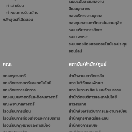
ระบบแฟ้มสะสมผลงาน
ค่าเล่าเรียน
อีเมลบุคลากร
กำหนดการรับสมัคร
กองบริหารงานบุคคล
หลักสูตรที่เปิดสอน
กองทุนของมหาวิทยาลัยสวนดุสิต
ระบบบริหารการศึกษา
ระบบ WBSC
ระบบจองห้องสอนออนไลน์และประชุม
ออนไลน์
คณะ
สถาบัน/สำนัก/ศูนย์
คณะครุศาสตร์
สำนักงานมหาวิทยาลัย
คณะวิทยาศาสตร์และเทคโนโลยี
สถาบันวิจัยและพัฒนา
คณะวิทยาการจัดการ
สถาบันภาษา ศิลปะ และวัฒนธรรม
คณะมนุษยศาสตร์และสังคมศาสตร์
สำนักวิทยบริการและเทคโนโลยี
คณะพยาบาลศาสตร์
สารสนเทศ
โรงเรียนการเรือน
สำนักส่งเสริมวิชาการและงานทะเบียน
โรงเรียนการท่องเที่ยวและการบริการ
สำนักยุทธศาสตร์และแผน
โรงเรียนกฎหมายและการเมือง
สำนักกิจการพิเศษ