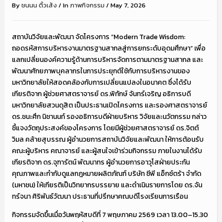
By
ชนนน ติ้วเส้ง
/
In
ภาพกิจกรรม
/
May 7, 2026
สถาบันวิจัยและพัฒนา จัดโครงการ “Modern Trade Wisdom:
ถอดรหัสการบริหารงานมาตรฐานสากลสู่การยกระดับอุดมศึกษา” เพื่อ
แลกเปลี่ยนองค์ความรู้ด้านการบริหารจัดการตามมาตรฐานสากล และ
พัฒนาศักยภาพบุคลากรในการประยุกต์ใช้กับการบริหารงานของ
มหาวิทยาลัยให้สอดคล้องกับการเปลี่ยนแปลงในอนาคต ซึ่งได้รับ
เกียรติจาก ผู้ช่วยศาสตราจารย์ ดร.พิทักษ์ จันทร์เจริญ อธิการบดี
มหาวิทยาลัยสวนดุสิต เป็นประธานเปิดโครงการ และรองศาสตราจารย์
ดร.ชนะศึก นิชานนท์ รองอธิการบดีฝ่ายบริหาร วิจัยและนวัตกรรม กล่าว
ชี้แจงวัตถุประสงค์ของโครงการ โดยมีผู้ช่วยศาสตราจารย์ ดร.จิตต์
วิมล คล้ายสุบรรณ ผู้อำนวยการสถาบันวิจัยและพัฒนา ให้การต้อนรับ
คณะผู้บริหาร คณาจารย์ และผู้สนใจเข้าร่วมกิจกรรม ภายในงานได้รับ
เกียรติจาก ดร.จุฑารัตน์ พัฒนาทร ผู้อำนวยการอาวุโสฝ่ายประกัน
คุณภาพและกำกับดูแลกฎหมายผลิตภัณฑ์ บริษัท ซีพี แอ็กซ์ตร้า จำกัด
(มหาชน) ให้เกียรติเป็นวิทยากรบรรยาย และดำเนินรายการโดย ดร.จัน
ทร์จนา ศิริพันธ์วัฒนา ประธานที่ปรึกษาคณบดีโรงเรียนการเรือน
กิจกรรมจัดขึ้นเมื่อวันพฤหัสบดีที่ 7 พฤษภาคม 2569 เวลา 13.00–15.30