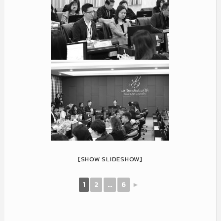
[SHOW SLIDESHOW]
1
2
...
6
►