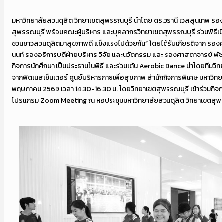
มหาวิทยาลัยสวนดุสิต วิทยาเขตสุพรรณบุรี นำโดย ดร.วรานี เวสสุนเทพ รอ
สุพรรณบุรี พร้อมคณะผู้บริหาร และบุคลากรวิทยาเขตสุพรรณบุรี ร่วมพิธี
ชวนชาวสวนดุสิตมาสุขภาพดี แข็งแรงไปด้วยกัน” โดยได้รับเกียรติจาก รอง
นนท์ รองอธิการบดีฝ่ายบริหาร วิจัย และนวัตกรรม และ รองศาสตาจารย์ พัช
กิจการนักศึกษา เป็นประธานในพิธี และร่วมเต้น Aerobic Dance นำโดยทีมวิท
จากฟิตเนสเซ็นเตอร์ ศูนย์บริหารกายเพื่อสุขภาพ สำนักกิจการพิเศษ มหาวิทยา
พฤษภาคม 2569 เวลา 14.30-16.30 น. โดยวิทยาเขตสุพรรณบุรี เข้าร่วมกิจ
โปรแกรม Zoom Meeting ณ หอประชุมมหาวิทยาลัยสวนดุสิต วิทยาเขตสุพ