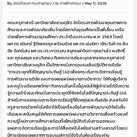
By
สรรค์วเรศ กระต่ายทอง
/
In
ภาพกิจกรรม
/
May 11, 2026
คณะครุศาสตร์ มหาวิทยาลัยสวนดุสิต จัดโครงการพัฒนาคุณภาพการ
ศึกษาและการพัฒนาท้องถิ่น โดยมีสถาบันอุดมศึกษาเป็นพี่เลี้ยง เครือ
ข่ายเพื่อการพัฒนาอุดมศึกษา ประจำปีงบประมาณ พ.ศ. 2569 โดยมี
ผศ.ดร.ชนินทร์ ฐิติเพชรกุล พร้อมด้วย ผศ.ดร.เอมมิกา วชิระวินท์ ดร.สิน
ชัย จันทร์เสม ผศ.ดร.ประภาวรรณ สมุทรเผ่าจินดา คุณปานใจ คงสิทธิ์
และ คุณนฤมล แสงวันทอง ทีมคณาจารย์และบุคลากรคณะครุศาสตร์
มหาวิทยาลัยสวนดุสิต เป็นวิทยากรในการอบรมเชิงปฏิบัติการหัวข้อ
“การประยุกต์ใช้ปัญญาประดิษฐ์ (AI) เพื่อยกระดับการจัดการเรียนรู้
การพัฒนางานวิจัย และการเผยแพร่ผลงานทางวิชาการ” ให้กับผู้บริหาร
และครูโรงเรียนเทพวิทยา กิจกรรมในครั้งนี้มุ่งเน้นให้ผู้เข้าร่วมได้รับความ
รู้ความเข้าใจและทักษะในการประยุกต์ใช้เทคโนโลยีปัญญาประดิษฐ์ (AI)
สำหรับการออกแบบการจัดการเรียนรู้ที่ยืดหยุ่นและทันสมัย ส่งเสริมให้
ครูสามารถนำเทคโนโลยีมาใช้เป็นเครื่องมือในการพัฒนางานวิจัยในชั้น
เรียนและสนับสนุนให้เกิดการเผยแพร่ผลงานทางวิชาการเพื่อสร้างองค์
ความรู้ใหม่ทางการศึกษา พร้อมทั้งฝึกปฏิบัติจริงในการออกแบบ
แผนการจัดการเรียนรู้และการใช้สื่อเทคโนโลยีอย่างสร้างสรรค์ โดยจะ
มีการต่อยอดผลจากการอบรมสู่การใช้จริงในห้องเรียน ผ่าน