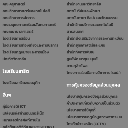
คณะครุศาสตร์
สำนักงานมหาวิทยาลัย
คณะวิทยาศาสตร์และเทคโนโลยี
สถาบันวิจัยและพัฒนา
คณะวิทยาการจัดการ
สถาบันภาษา ศิลปะ และวัฒนธรรม
คณะมนุษยศาสตร์และสังคมศาสตร์
สำนักวิทยบริการและเทคโนโลยี
คณะพยาบาลศาสตร์
สารสนเทศ
โรงเรียนการเรือน
สำนักส่งเสริมวิชาการและงานทะเบียน
โรงเรียนการท่องเที่ยวและการบริการ
สำนักยุทธศาสตร์และแผน
โรงเรียนกฎหมายและการเมือง
สำนักกิจการพิเศษ
บัณฑิตวิทยาลัย
ศูนย์พัฒนาทุนมนุษย์
สวนดุสิตโพล
โรงเรียนสาธิต
โครงการร่วมมือทางวิชาการ (รมป.)
โรงเรียนสาธิตละอออุทิศ
การคุ้มครองข้อมูลส่วนบุคคล
อื่นๆ
นโยบายคุ้มครองข้อมูลส่วนบุคคล
คำประกาศเกี่ยวกับความเป็นส่วนตัว
คู่มือการใช้ ICT
นโยบายการใช้คุกกี้
เปลี่ยนรหัสผ่านอินเทอร์เน็ต
นโยบายการขอดูข้อมูลภาพจากระบบ
หมายเลขโทรศัพท์ภายใน
โทรทัศน์วงจรปิด (CCTV)
คลังข้อมูลดิจิทัล (REPOSITORY)