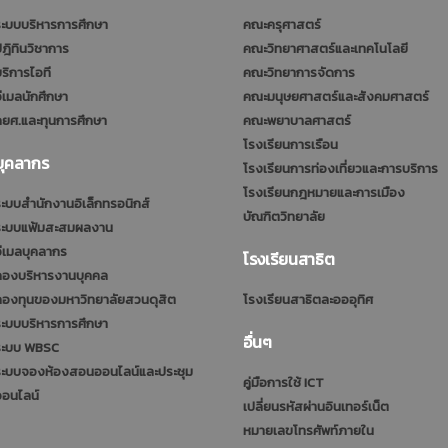
ะบบบริหารการศึกษา
คณะครุศาสตร์
ฎิทินวิชาการ
คณะวิทยาศาสตร์และเทคโนโลยี
ริการไอที
คณะวิทยาการจัดการ
ีเมลนักศึกษา
คณะมนุษยศาสตร์และสังคมศาสตร์
ยศ.และทุนการศึกษา
คณะพยาบาลศาสตร์
โรงเรียนการเรือน
บุคลากร
โรงเรียนการท่องเที่ยวและการบริการ
โรงเรียนกฎหมายและการเมือง
ะบบสำนักงานอิเล็กทรอนิกส์
บัณฑิตวิทยาลัย
ระบบแฟ้มสะสมผลงาน
ีเมลบุคลากร
โรงเรียนสาธิต
กองบริหารงานบุคคล
กองทุนของมหาวิทยาลัยสวนดุสิต
โรงเรียนสาธิตละอออุทิศ
ะบบบริหารการศึกษา
อื่นๆ
ระบบ WBSC
ระบบจองห้องสอนออนไลน์และประชุม
คู่มือการใช้ ICT
ออนไลน์
เปลี่ยนรหัสผ่านอินเทอร์เน็ต
หมายเลขโทรศัพท์ภายใน