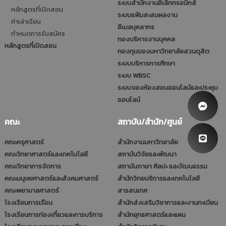
ระบบสำนักงานอิเล็กทรอนิกส์
หลักสูตรที่เปิดสอน
ระบบแฟ้มสะสมผลงาน
ค่าเล่าเรียน
อีเมลบุคลากร
กำหนดการรับสมัคร
กองบริหารงานบุคคล
หลักสูตรที่เปิดสอน
กองทุนของมหาวิทยาลัยสวนดุสิต
ระบบบริหารการศึกษา
ระบบ WBSC
ระบบจองห้องสอนออนไลน์และประชุม
ออนไลน์
คณะ
สถาบัน/สำนัก/ศูนย์
คณะครุศาสตร์
สำนักงานมหาวิทยาลัย
คณะวิทยาศาสตร์และเทคโนโลยี
สถาบันวิจัยและพัฒนา
คณะวิทยาการจัดการ
สถาบันภาษา ศิลปะ และวัฒนธรรม
คณะมนุษยศาสตร์และสังคมศาสตร์
สำนักวิทยบริการและเทคโนโลยี
คณะพยาบาลศาสตร์
สารสนเทศ
โรงเรียนการเรือน
สำนักส่งเสริมวิชาการและงานทะเบียน
โรงเรียนการท่องเที่ยวและการบริการ
สำนักยุทธศาสตร์และแผน