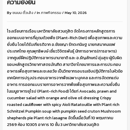
ความยั่งยืน
By
ชนนน ติ้วเส้ง
/
In
ภาพกิจกรรม
/
May 10, 2026
โรงเรียนการเรือน มหาวิทยาลัยสวนดุสิต จัดโครงการหลักสูตรการ
ออกแบบอาหารที่อุดมด้วยพืช (Plant-Rich Diet) เพื่อสุขภาพและความ
ยั่งยืน โดยได้รับเกียรติจาก อ.ชัชชญา รักตะกนิษฐ นายกสมาคมเชฟ
ประเทศไทย คุณพุทธิพงษ์ เชี่ยววิจิตรพันธุ์ นักการอาหาร(การอาหาร)
จากศูนย์ฝึกปฏิบัติการอาหารนานาชาติ และ อ.ธัญลักษณ์ อุ่นสุข ผู้รับผิด
ชอบหลักสูตรวิทยาศาสตรบัณฑิต สาขาวิชาโภชนาการและการประกอบ
อาหารเพื่อสุขภาพและชะลอวัย เป็นวิทยากรอบรมเชิงปฏิบัติการในหัวข้อ
เทคนิคการปรุงประกอบอาหารจากพืชเฉพาะบุคคล และการจัดตกแต่ง
อาหาร การออกแบบรายการอาหารจากพืชเพื่อสุขภาพและความยั่งยืน
ในเมนูอาหารยุโรป (Plant-rich Food) ได้แก่ Avocado, prawn and
cucumber salad with orange and olive oil dressing Crispy
roasted cauliflower with spicy Aioli Ratatouille with Plant rich
Schnitzel Pumpkin soup with pumpkin seed cruton Mushroom
shepherds pie Plant rich lasagne จัดขึ้นเมื่อวันที่ 10 พฤษภาคม
2569 ห้อง 10305 อาคาร 10 ชั้น 3 มหาวิทยาลัยสวนดุสิต