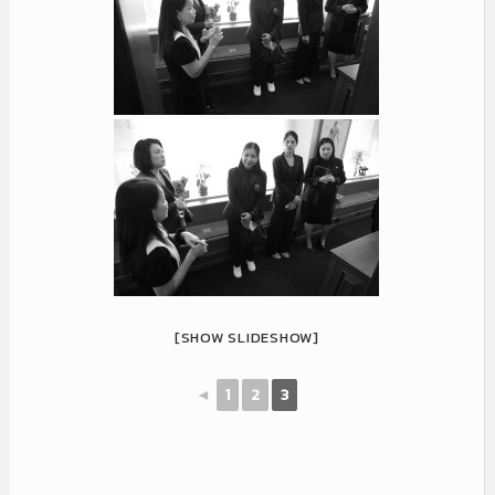
[SHOW SLIDESHOW]
◄
1
2
3