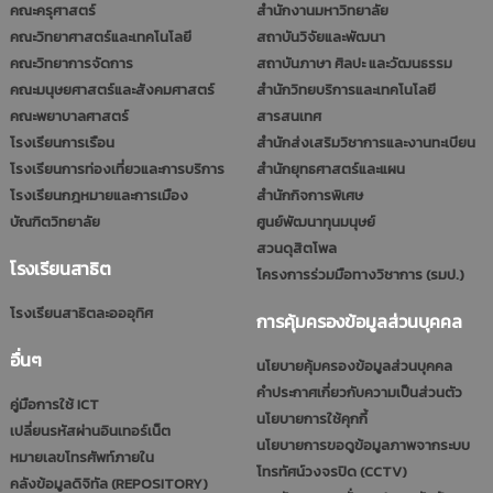
คณะครุศาสตร์
สำนักงานมหาวิทยาลัย
คณะวิทยาศาสตร์และเทคโนโลยี
สถาบันวิจัยและพัฒนา
คณะวิทยาการจัดการ
สถาบันภาษา ศิลปะ และวัฒนธรรม
คณะมนุษยศาสตร์และสังคมศาสตร์
สำนักวิทยบริการและเทคโนโลยี
คณะพยาบาลศาสตร์
สารสนเทศ
โรงเรียนการเรือน
สำนักส่งเสริมวิชาการและงานทะเบียน
โรงเรียนการท่องเที่ยวและการบริการ
สำนักยุทธศาสตร์และแผน
โรงเรียนกฎหมายและการเมือง
สำนักกิจการพิเศษ
บัณฑิตวิทยาลัย
ศูนย์พัฒนาทุนมนุษย์
สวนดุสิตโพล
โรงเรียนสาธิต
โครงการร่วมมือทางวิชาการ (รมป.)
โรงเรียนสาธิตละอออุทิศ
การคุ้มครองข้อมูลส่วนบุคคล
อื่นๆ
นโยบายคุ้มครองข้อมูลส่วนบุคคล
คำประกาศเกี่ยวกับความเป็นส่วนตัว
คู่มือการใช้ ICT
นโยบายการใช้คุกกี้
เปลี่ยนรหัสผ่านอินเทอร์เน็ต
นโยบายการขอดูข้อมูลภาพจากระบบ
หมายเลขโทรศัพท์ภายใน
โทรทัศน์วงจรปิด (CCTV)
คลังข้อมูลดิจิทัล (REPOSITORY)