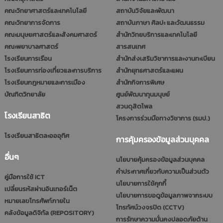
คณะวิทยาศาสตร์และเทคโนโลยี
สถาบันวิจัยและพัฒนา
คณะวิทยาการจัดการ
สถาบันภาษา ศิลปะ และวัฒนธรรม
คณะมนุษยศาสตร์และสังคมศาสตร์
สำนักวิทยบริการและเทคโนโลยี
คณะพยาบาลศาสตร์
สารสนเทศ
โรงเรียนการเรือน
สำนักส่งเสริมวิชาการและงานทะเบียน
โรงเรียนการท่องเที่ยวและการบริการ
สำนักยุทธศาสตร์และแผน
โรงเรียนกฎหมายและการเมือง
สำนักกิจการพิเศษ
บัณฑิตวิทยาลัย
ศูนย์พัฒนาทุนมนุษย์
สวนดุสิตโพล
โรงเรียนสาธิต
โครงการร่วมมือทางวิชาการ (รมป.)
โรงเรียนสาธิตละอออุทิศ
การคุ้มครองข้อมูลส่วนบุคคล
อื่นๆ
นโยบายคุ้มครองข้อมูลส่วนบุคคล
คำประกาศเกี่ยวกับความเป็นส่วนตัว
คู่มือการใช้ ICT
นโยบายการใช้คุกกี้
เปลี่ยนรหัสผ่านอินเทอร์เน็ต
นโยบายการขอดูข้อมูลภาพจากระบบ
หมายเลขโทรศัพท์ภายใน
โทรทัศน์วงจรปิด (CCTV)
คลังข้อมูลดิจิทัล (REPOSITORY)
การรักษาความมั่นคงปลอดภัยด้าน