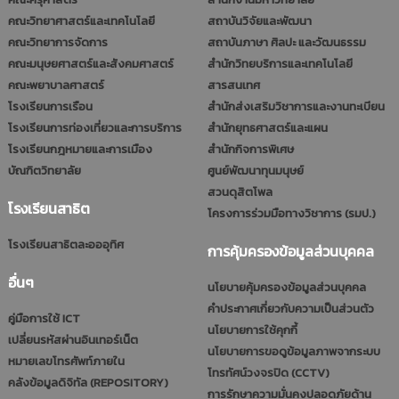
คณะวิทยาศาสตร์และเทคโนโลยี
สถาบันวิจัยและพัฒนา
คณะวิทยาการจัดการ
สถาบันภาษา ศิลปะ และวัฒนธรรม
คณะมนุษยศาสตร์และสังคมศาสตร์
สำนักวิทยบริการและเทคโนโลยี
คณะพยาบาลศาสตร์
สารสนเทศ
โรงเรียนการเรือน
สำนักส่งเสริมวิชาการและงานทะเบียน
โรงเรียนการท่องเที่ยวและการบริการ
สำนักยุทธศาสตร์และแผน
โรงเรียนกฎหมายและการเมือง
สำนักกิจการพิเศษ
บัณฑิตวิทยาลัย
ศูนย์พัฒนาทุนมนุษย์
สวนดุสิตโพล
โรงเรียนสาธิต
โครงการร่วมมือทางวิชาการ (รมป.)
โรงเรียนสาธิตละอออุทิศ
การคุ้มครองข้อมูลส่วนบุคคล
อื่นๆ
นโยบายคุ้มครองข้อมูลส่วนบุคคล
คำประกาศเกี่ยวกับความเป็นส่วนตัว
คู่มือการใช้ ICT
นโยบายการใช้คุกกี้
เปลี่ยนรหัสผ่านอินเทอร์เน็ต
นโยบายการขอดูข้อมูลภาพจากระบบ
หมายเลขโทรศัพท์ภายใน
โทรทัศน์วงจรปิด (CCTV)
คลังข้อมูลดิจิทัล (REPOSITORY)
การรักษาความมั่นคงปลอดภัยด้าน